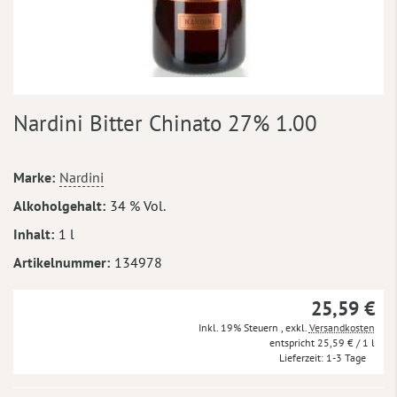
Zum
Nardini Bitter Chinato 27% 1.00
Anfang
der
Bildergalerie
Mehr
Marke
Nardini
springen
Informationen
Alkoholgehalt
34 % Vol.
Inhalt
1 l
Artikelnummer
134978
25,59 €
Inkl. 19% Steuern
,
exkl.
Versandkosten
25,59 €
/ 1 l
Lieferzeit
1-3 Tage