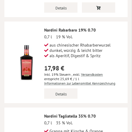
Details
Nardini Rabarbaro 19% 0.70
0,7 l
19 % Vol.
aus chinesischer Rhabarberwurzel
dunkel, würzig & leicht bitter
als Aperitif, Digestif & Spritz
17,98 €
Inkl. 19% Steuern
,
exkl.
Versandkosten
25,69 €
/ 1 l
Informationen zur Lebensmittel Kennzeichnung
Details
Nardini Tagliatella 35% 0.70
0,7 l
35 % Vol.
Grappa mit Kirsche & Orange