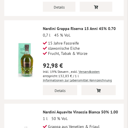
Details
Nardini Grappa Riserva 15 Anni 45% 0.70
0,7 l
45 % Vol.
15 Jahre Fassreife
slawonische Eiche
Frucht, Tabak & Würze
92,98 €
Inkl. 19% Steuern
,
exkl.
Versandkosten
132,83 €
/ 1 l
Informationen zur Lebensmittel Kennzeichnung
Details
Nardini Aquavite Vinaccia Bianca 50% 1.00
1 l
50 % Vol.
Grappa aus Venetien & Friaul