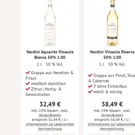
Nardini Aquavite Vinaccia
Nardini Vinaccia Riserva
Bianca 50% 1.00
50% 1.00
1 l
50 % Vol.
1 l
50 % Vol.
Grappa aus Venetien &
Grappa aus Pinot, Toca
Friaul
& Cabernet
zweifach destilliert
3 Jahre Eichenfass
Zitrus-, Honig- &
weich & würzig
Gewürznoten
32,49 €
38,49 €
Inkl. 19% Steuern
,
exkl.
Inkl. 19% Steuern
,
exkl.
Versandkosten
Versandkosten
32,49 €
/ 1 l
38,49 €
/ 1 l
Informationen zur Lebensmittel
Informationen zur Lebensmitte
Kennzeichnung
Kennzeichnung