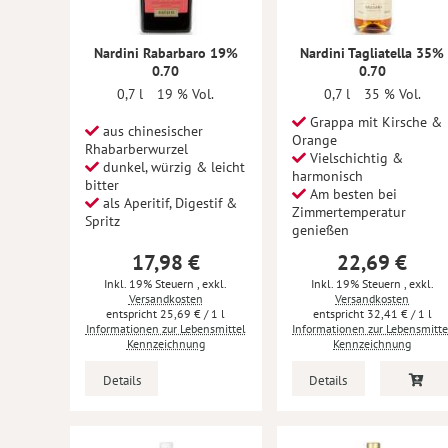
Nardini Rabarbaro 19%
Nardini Tagliatella 35%
0.70
0.70
0,7 l
19 % Vol.
0,7 l
35 % Vol.
Grappa mit Kirsche &
aus chinesischer
Orange
Rhabarberwurzel
Vielschichtig &
dunkel, würzig & leicht
harmonisch
bitter
Am besten bei
als Aperitif, Digestif &
Zimmertemperatur
Spritz
genießen
17,98 €
22,69 €
Inkl. 19% Steuern
,
exkl.
Inkl. 19% Steuern
,
exkl.
Versandkosten
Versandkosten
25,69 €
/ 1 l
32,41 €
/ 1 l
Informationen zur Lebensmittel
Informationen zur Lebensmitte
Kennzeichnung
Kennzeichnung
Details
Details