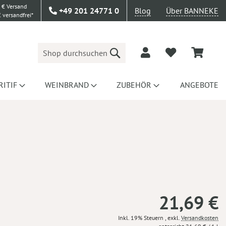
 € Versand
+49 201 24771 0
Blog
Über BANNEKE
 versandfrei*
Suche
RITIF
WEINBRAND
ZUBEHÖR
ANGEBOTE
21,69 €
Inkl. 19% Steuern
,
exkl.
Versandkosten