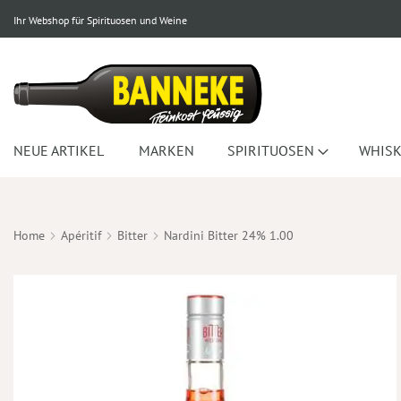
Ihr Webshop für Spirituosen und Weine
NEUE ARTIKEL
MARKEN
SPIRITUOSEN
WHISK
Home
Apéritif
Bitter
Nardini Bitter 24% 1.00
Zum
Ende
der
Bildergalerie
springen