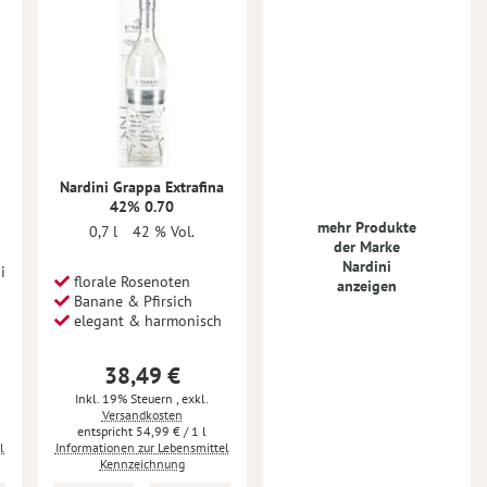
Nardini Grappa Extrafina
42% 0.70
mehr Produkte
0,7 l
42 % Vol.
der Marke
Nardini
i
florale Rosenoten
anzeigen
Banane & Pfirsich
elegant & harmonisch
38,49 €
Inkl. 19% Steuern
,
exkl.
Versandkosten
54,99 €
/ 1 l
l
Informationen zur Lebensmittel
Kennzeichnung