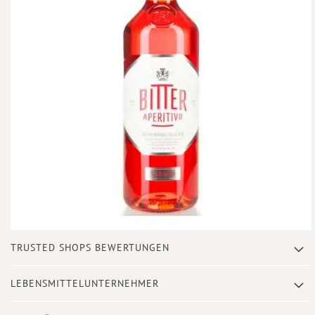
Zum
TRUSTED SHOPS BEWERTUNGEN
Anfang
der
Bildergalerie
LEBENSMITTELUNTERNEHMER
springen