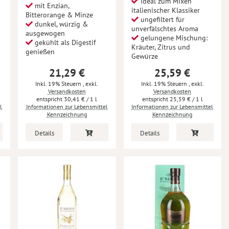
ideal zum Mixen
mit Enzian,
italienischer Klassiker
Bitterorange & Minze
ungefiltert für
dunkel, würzig &
unverfälschtes Aroma
ausgewogen
gelungene Mischung:
gekühlt als Digestif
Kräuter, Zitrus und
genießen
Gewürze
21,29 €
25,59 €
Inkl. 19% Steuern
,
exkl.
Inkl. 19% Steuern
,
exkl.
Versandkosten
Versandkosten
30,41 €
/ 1 l
25,59 €
/ 1 l
l
Informationen zur Lebensmittel
Informationen zur Lebensmittel
Kennzeichnung
Kennzeichnung
Details
Details