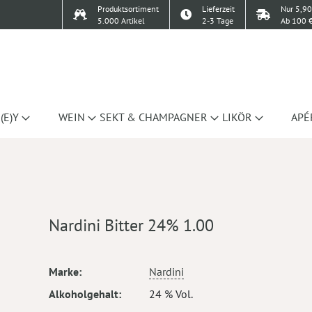
Produktsortiment
Lieferzeit
Nur 5,90
5.000 Artikel
2-3 Tage
Ab 100 €
(E)Y
WEIN
SEKT & CHAMPAGNER
LIKÖR
APÉ
Nardini Bitter 24% 1.00
Mehr
Marke
Nardini
Informationen
Alkoholgehalt
24 % Vol.