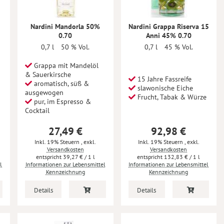
Nardini Mandorla 50%
Nardini Grappa Riserva 15
0.70
Anni 45% 0.70
0,7 l
50 % Vol.
0,7 l
45 % Vol.
Grappa mit Mandelöl
& Sauerkirsche
15 Jahre Fassreife
aromatisch, süß &
slawonische Eiche
ausgewogen
Frucht, Tabak & Würze
pur, im Espresso &
Cocktail
27,49 €
92,98 €
Inkl. 19% Steuern
,
exkl.
Inkl. 19% Steuern
,
exkl.
Versandkosten
Versandkosten
39,27 €
/ 1 l
132,83 €
/ 1 l
l
Informationen zur Lebensmittel
Informationen zur Lebensmittel
Kennzeichnung
Kennzeichnung
Details
Details