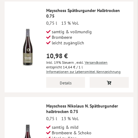
Mayschoss Spätburgunder Halbtrocken
0.75
0,75 l
13 % Vol.
samtig & vollmundig
Brombeere
leicht zugänglich
10,98 €
Inkl. 19% Steuern
,
exkl.
Versandkosten
14,64 €
/ 1 l
Informationen zur Lebensmittel Kennzeichnung
Details
Mayschoss Nikolaus N. Spätburgunder
halbtrocken 0.75
0,75 l
13 % Vol.
samtig & mild
Brombeere & Schoko