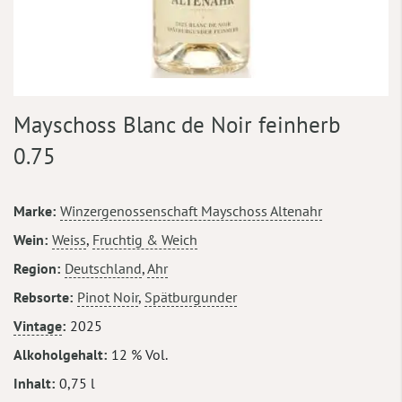
Zum
Mayschoss Blanc de Noir feinherb
Anfang
der
0.75
Bildergalerie
springen
Mehr
Marke
Winzergenossenschaft Mayschoss Altenahr
Informationen
Wein
Weiss
,
Fruchtig & Weich
Region
Deutschland
,
Ahr
Rebsorte
Pinot Noir
,
Spätburgunder
Vintage
2025
Alkoholgehalt
12 % Vol.
Inhalt
0,75 l