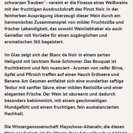
schwarzen Trauben" - vereint er die Finesse eines Weißweins
mit der fruchtigen Ausdruckskraft des Pinot Noir. In der
feinherben Ausprägung überzeugt dieser Wein durch ein
harmonisches Zusammenspiel von milder Fruchtsüße und
frischer Lebendigkeit, das sowohl Weinliebhaber als auch
Genießer mit Vorliebe für einen zugänglichen und
aromatischen Stil begeistert.
Im Glas zeigt sich der Blanc de Noir in einem zarten
Hellgold mit leichtem Rosé-Schimmer. Das Bouquet ist
fruchtbetont und fein nuanciert - Aromen von reifer Birne,
Apfel und Pfirsich treffen auf einen Hauch Erdbeere und
Banane. Am Gaumen entfaltet sich eine wunderbar saftige
Textur mit sanfter Säure, einer milden Restsüße und einer
eleganten Frische. Der Wein ist säurearm und dadurch
besonders bekömmlich, mit einem geschmeidigen
Mundgefühl und einem fruchtigen, fein ausbalancierten
Nachhall.
Die Winzergenossenschaft Mayschoss-Altenahr, die diesen
Wein produziert, ist die älteste ihrer Art weltweit und blickt