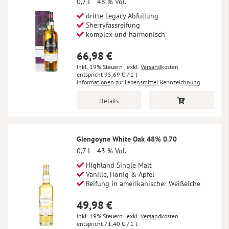
0,7 l
48 % Vol.
dritte Legacy Abfüllung
Sherryfassreifung
komplex und harmonisch
66,98 €
Inkl. 19% Steuern
,
exkl.
Versandkosten
95,69 €
/ 1 l
Informationen zur Lebensmittel Kennzeichnung
Details
Glengoyne White Oak 48% 0.70
0,7 l
43 % Vol.
Highland Single Malt
Vanille, Honig & Apfel
Reifung in amerikanischer Weißeiche
49,98 €
Inkl. 19% Steuern
,
exkl.
Versandkosten
71,40 €
/ 1 l