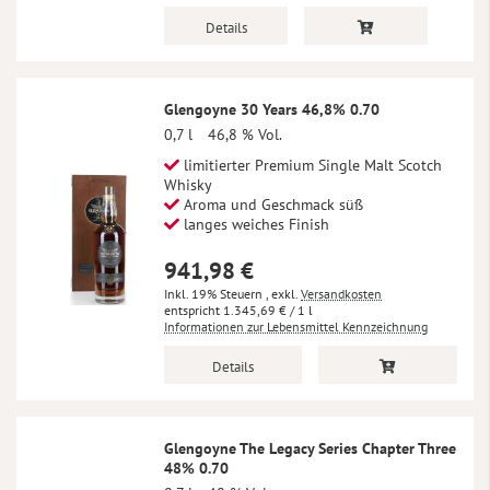
Details
Glengoyne 30 Years 46,8% 0.70
0,7 l
46,8 % Vol.
limitierter Premium Single Malt Scotch
Whisky
Aroma und Geschmack süß
langes weiches Finish
941,98 €
Inkl. 19% Steuern
,
exkl.
Versandkosten
1.345,69 €
/ 1 l
Informationen zur Lebensmittel Kennzeichnung
Details
Glengoyne The Legacy Series Chapter Three
48% 0.70