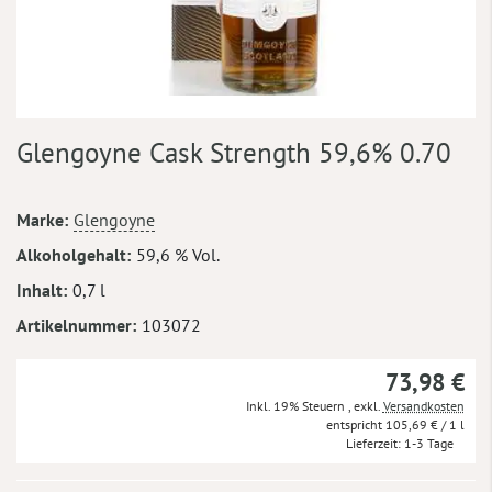
Zum
Glengoyne Cask Strength 59,6% 0.70
Anfang
der
Bildergalerie
Mehr
Marke
Glengoyne
springen
Informationen
Alkoholgehalt
59,6 % Vol.
Inhalt
0,7 l
Artikelnummer
103072
73,98 €
Inkl. 19% Steuern
,
exkl.
Versandkosten
105,69 €
/ 1 l
Lieferzeit
1-3 Tage