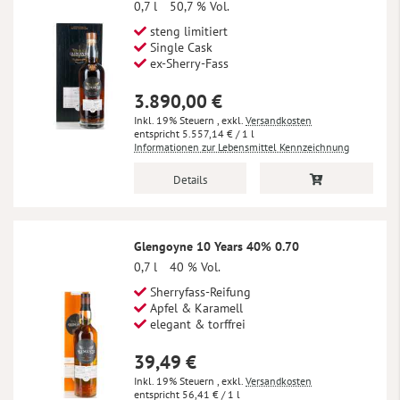
0,7 l
50,7 % Vol.
steng limitiert
Single Cask
ex-Sherry-Fass
3.890,00 €
Inkl. 19% Steuern
,
exkl.
Versandkosten
5.557,14 €
/ 1 l
Informationen zur Lebensmittel Kennzeichnung
Details
Glengoyne 10 Years 40% 0.70
0,7 l
40 % Vol.
Sherryfass-Reifung
Apfel & Karamell
elegant & torffrei
39,49 €
Inkl. 19% Steuern
,
exkl.
Versandkosten
56,41 €
/ 1 l