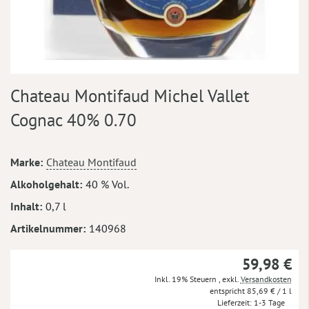
Zum
Chateau Montifaud Michel Vallet
Anfang
der
Cognac 40% 0.70
Bildergalerie
springen
Mehr
Marke
Chateau Montifaud
Informationen
Alkoholgehalt
40 % Vol.
Inhalt
0,7 l
Artikelnummer
140968
59,98 €
Inkl. 19% Steuern
,
exkl.
Versandkosten
85,69 €
/ 1 l
Lieferzeit
1-3 Tage