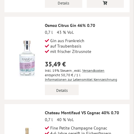
Details
Osmoz Citrus Gin 46% 0.70
0,7 l
43 % Vol.
Gin aus Frankreich
auf Traubenbasis
mit frischer Zitrusnote
35,49 €
Inkl. 19% Steuern
,
exkl.
Versandkosten
50,70 €
/ 1 l
Informationen zur Lebensmittel Kennzeichnung
Details
Chateau Montifaud VS Cognac 40% 0.70
0,7 l
40 % Vol.
Fine Petite Champagne Cognac
4-6 Jahre gereift in Eichenfässern