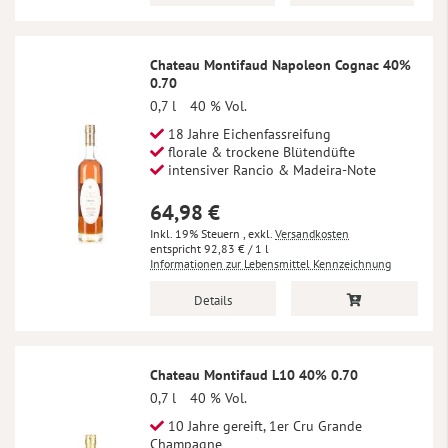
Chateau Montifaud Napoleon Cognac 40%
0.70
0,7 l
40 % Vol.
18 Jahre Eichenfassreifung
florale & trockene Blütendüfte
intensiver Rancio & Madeira-Note
64,98 €
Inkl. 19% Steuern
,
exkl.
Versandkosten
92,83 €
/ 1 l
Informationen zur Lebensmittel Kennzeichnung
Details
Chateau Montifaud L10 40% 0.70
0,7 l
40 % Vol.
10 Jahre gereift, 1er Cru Grande
Champagne