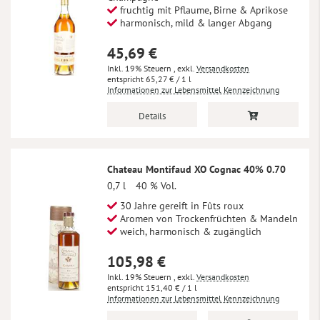
fruchtig mit Pflaume, Birne & Aprikose
harmonisch, mild & langer Abgang
45,69 €
Inkl. 19% Steuern
,
exkl.
Versandkosten
65,27 €
/ 1 l
Informationen zur Lebensmittel Kennzeichnung
Details
Chateau Montifaud XO Cognac 40% 0.70
0,7 l
40 % Vol.
30 Jahre gereift in Fûts roux
Aromen von Trockenfrüchten & Mandeln
weich, harmonisch & zugänglich
105,98 €
Inkl. 19% Steuern
,
exkl.
Versandkosten
151,40 €
/ 1 l
Informationen zur Lebensmittel Kennzeichnung