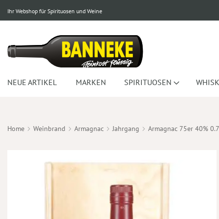
Ihr Webshop für Spirituosen und Weine
NEUE ARTIKEL
MARKEN
SPIRITUOSEN
WHISK
Home
Weinbrand
Armagnac
Jahrgang
Armagnac 75er 40% 0.
Zum
Ende
der
Bildergalerie
springen