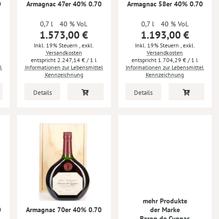
0
Armagnac 47er 40% 0.70
Armagnac 58er 40% 0.70
0,7 l
40 % Vol.
0,7 l
40 % Vol.
1.573,00 €
1.193,00 €
Inkl. 19% Steuern
,
exkl.
Inkl. 19% Steuern
,
exkl.
Versandkosten
Versandkosten
2.247,14 €
/ 1 l
1.704,29 €
/ 1 l
l
Informationen zur Lebensmittel
Informationen zur Lebensmittel
Kennzeichnung
Kennzeichnung
Details
Details
mehr Produkte
der Marke
0
Armagnac 70er 40% 0.70
Baron de Cygnac