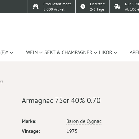
Produktsortiment
Lieferzeit
Nur 5,90
5.000 Artikel
2-3 Tage
Ab 100 €
(E)Y
WEIN
SEKT & CHAMPAGNER
LIKÖR
APÉ
70
Armagnac 75er 40% 0.70
Mehr
Marke
Baron de Cygnac
Informationen
Vintage
1975