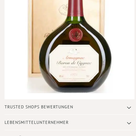
Zum
TRUSTED SHOPS BEWERTUNGEN
Anfang
der
Bildergalerie
LEBENSMITTELUNTERNEHMER
springen