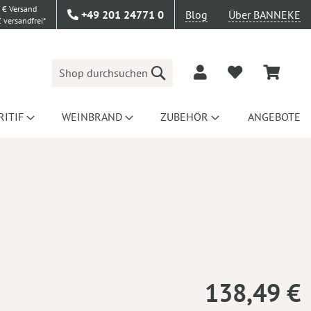
 € Versand
+49 201 24771 0
Blog
Über BANNEKE
 versandfrei*
Suche
RITIF
WEINBRAND
ZUBEHÖR
ANGEBOTE
138,49 €