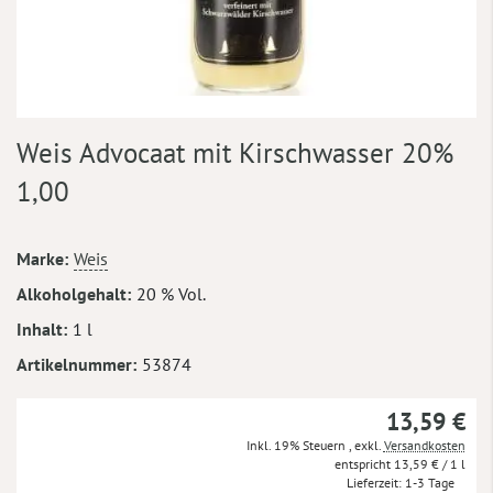
Zum
Weis Advocaat mit Kirschwasser 20%
Anfang
der
1,00
Bildergalerie
springen
Mehr
Marke
Weis
Informationen
Alkoholgehalt
20 % Vol.
Inhalt
1 l
Artikelnummer
53874
13,59 €
Inkl. 19% Steuern
,
exkl.
Versandkosten
13,59 €
/ 1 l
Lieferzeit
1-3 Tage