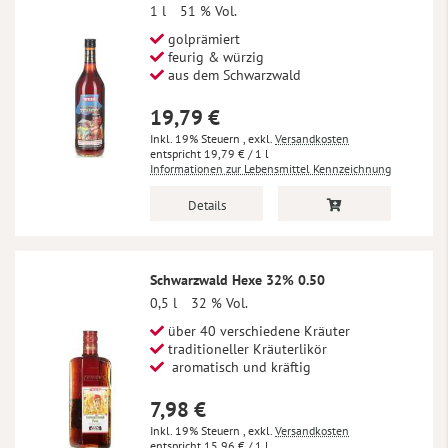
1 l
51 % Vol.
golprämiert
feurig & würzig
aus dem Schwarzwald
19,79 €
Inkl. 19% Steuern
,
exkl.
Versandkosten
19,79 €
/ 1 l
Informationen zur Lebensmittel Kennzeichnung
Details
Schwarzwald Hexe 32% 0.50
0,5 l
32 % Vol.
über 40 verschiedene Kräuter
traditioneller Kräuterlikör
aromatisch und kräftig
7,98 €
Inkl. 19% Steuern
,
exkl.
Versandkosten
15,96 €
/ 1 l