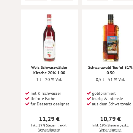
Weis Schwarzwälder
Schwarzwald Teufel 51%
Kirsche 20% 1.00
0.50
1 l
20 % Vol.
0,5 l
51 % Vol.
mit Kirschwasser
goldprämiert
tiefrote Farbe
feurig & intensiv
für Desserts geeignet
aus dem Schwarzwald
11,29 €
10,79 €
Inkl. 19% Steuern
,
exkl.
Inkl. 19% Steuern
,
exkl.
Versandkosten
Versandkosten