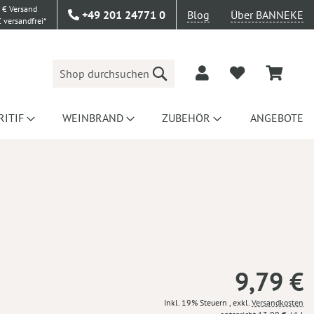
 € Versand
+49 201 24771 0
Blog
Über BANNEKE
 versandfrei*
Suche
RITIF
WEINBRAND
ZUBEHÖR
ANGEBOTE
9,79 €
Inkl. 19% Steuern
,
exkl.
Versandkosten