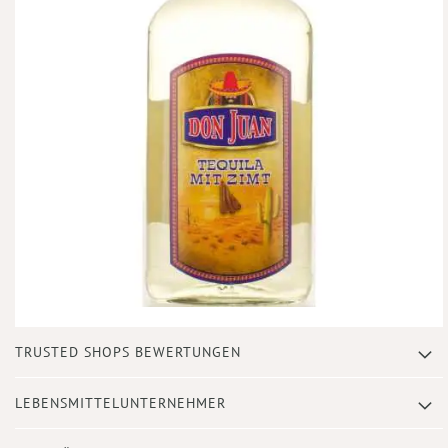
Zum
TRUSTED SHOPS BEWERTUNGEN
Anfang
der
Bildergalerie
LEBENSMITTELUNTERNEHMER
springen