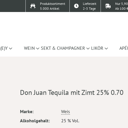
Produktsortiment
Lieferzeit
Nur 5,90
5.000 Artikel
2-3 Tage
Ab 100 €
(E)Y
WEIN
SEKT & CHAMPAGNER
LIKÖR
APÉ
Don Juan Tequila mit Zimt 25% 0.70
Mehr
Marke
Weis
Informationen
Alkoholgehalt
25 % Vol.