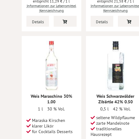
11,29 €
/ 1 l
21,58 €
/ 1 l
Informationen zur Lebensmittel
Informationen zur Lebensmitte
Kennzeichnung
Kennzeichnung
Details
Details
Weis Maraschino 30%
Weis Schwarzwälder
1.00
Zibärtle 42% 0.50
1 l
30 % Vol.
0,5 l
42 % Vol.
seltene Wildpflaume
Maraska Kirschen
zarte Mandelnote
klarer Likör
traditionelles
für Cocktails Desserts
Hausrezept