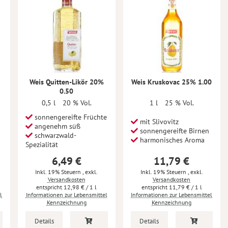
Weis Quitten-Likör 20%
Weis Kruskovac 25% 1.00
0.50
0,5 l
20 % Vol.
1 l
25 % Vol.
sonnengereifte Früchte
mit Slivovitz
angenehm süß
sonnengereifte Birnen
schwarzwald-
harmonisches Aroma
Spezialität
6,49 €
11,79 €
Inkl. 19% Steuern
,
exkl.
Inkl. 19% Steuern
,
exkl.
Versandkosten
Versandkosten
12,98 €
/ 1 l
11,79 €
/ 1 l
l
Informationen zur Lebensmittel
Informationen zur Lebensmittel
Kennzeichnung
Kennzeichnung
Details
Details