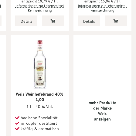
19,79 €
/ 1 l
15,96 €
/ 1 l
l
Informationen zur Lebensmittel
Informationen zur Lebensmittel
Kennzeichnung
Kennzeichnung
Details
Details
Weis Weinhefebrand 40%
1,00
mehr Produkte
1 l
40 % Vol.
der Marke
Weis
badische Spezialität
anzeigen
in Kupfer destilliert
kräftig & aromatisch