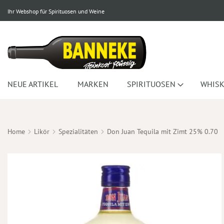
Ihr Webshop für Spirituosen und Weine
NEUE ARTIKEL
MARKEN
SPIRITUOSEN
WHISK
Home
Likör
Spezialitäten
Don Juan Tequila mit Zimt 25% 0.70
Zum
Ende
der
Bildergalerie
springen