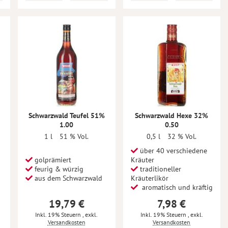
Schwarzwald Teufel 51%
Schwarzwald Hexe 32%
1.00
0.50
1 l
51 % Vol.
0,5 l
32 % Vol.
über 40 verschiedene
golprämiert
Kräuter
feurig & würzig
traditioneller
aus dem Schwarzwald
Kräuterlikör
aromatisch und kräftig
19,79 €
7,98 €
Inkl. 19% Steuern
,
exkl.
Inkl. 19% Steuern
,
exkl.
Versandkosten
Versandkosten