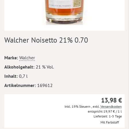
Zum
Walcher Noisetto 21% 0.70
Anfang
der
Bildergalerie
Mehr
Marke
Walcher
springen
Informationen
Alkoholgehalt
21 % Vol.
Inhalt
0,7 l
Artikelnummer
169612
13,98 €
Inkl. 19% Steuern
,
exkl.
Versandkosten
19,97 €
/ 1 l
Lieferzeit
1-3 Tage
Mit Farbstoff