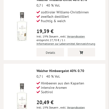
0,7 l
40 % Vol.
südtiroler Williams-Christbirnen
zweifach destilliert
fruchtig & weich
19,39 €
Inkl. 19% Steuern
,
exkl.
Versandkosten
27,70 €
/ 1 l
Informationen zur Lebensmittel Kennzeichnung
Details
Walcher Himbeergeist 40% 0.70
0,7 l
40 % Vol.
Himbeeren aus den Kaparten
intensive Aromen
Südtirol
20,49 €
Inkl. 19% Steuern
,
exkl.
Versandkosten