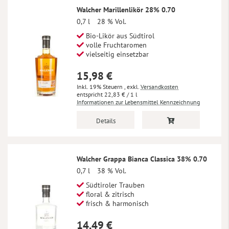
Walcher Marillenlikör 28% 0.70
0,7 l
28 % Vol.
Bio-Likör aus Südtirol
volle Fruchtaromen
vielseitig einsetzbar
15,98 €
Inkl. 19% Steuern
,
exkl.
Versandkosten
22,83 €
/ 1 l
Informationen zur Lebensmittel Kennzeichnung
Details
Walcher Grappa Bianca Classica 38% 0.70
0,7 l
38 % Vol.
Südtiroler Trauben
floral & zitrisch
frisch & harmonisch
14,49 €