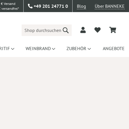
 € Versand
+49 201 24771 0
Blog
Über BANNEKE
 versandfrei*
Suche
RITIF
WEINBRAND
ZUBEHÖR
ANGEBOTE