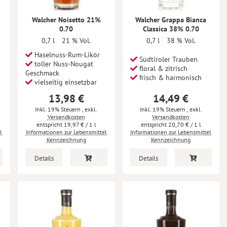
Walcher Noisetto 21%
Walcher Grappa Bianca
0.70
Classica 38% 0.70
0,7 l
21 % Vol.
0,7 l
38 % Vol.
Haselnuss-Rum-Likör
Südtiroler Trauben
toller Nuss-Nougat
floral & zitrisch
Geschmack
frisch & harmonisch
vielseitig einsetzbar
13,98 €
14,49 €
Inkl. 19% Steuern
,
exkl.
Inkl. 19% Steuern
,
exkl.
Versandkosten
Versandkosten
19,97 €
/ 1 l
20,70 €
/ 1 l
l
Informationen zur Lebensmittel
Informationen zur Lebensmittel
Kennzeichnung
Kennzeichnung
Details
Details