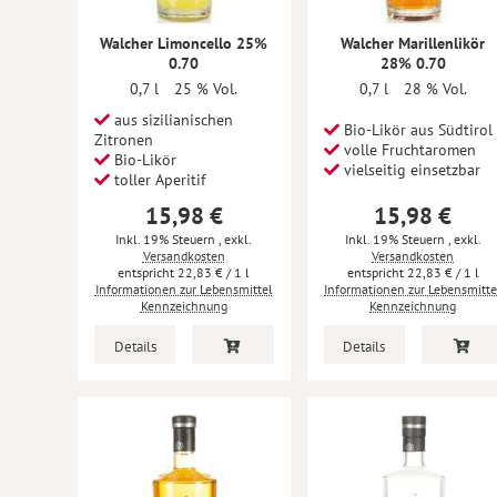
Walcher Limoncello 25%
Walcher Marillenlikör
0.70
28% 0.70
0,7 l
25 % Vol.
0,7 l
28 % Vol.
aus sizilianischen
Bio-Likör aus Südtirol
Zitronen
volle Fruchtaromen
Bio-Likör
vielseitig einsetzbar
toller Aperitif
15,98 €
15,98 €
Inkl. 19% Steuern
,
exkl.
Inkl. 19% Steuern
,
exkl.
Versandkosten
Versandkosten
22,83 €
/ 1 l
22,83 €
/ 1 l
Informationen zur Lebensmittel
Informationen zur Lebensmitte
Kennzeichnung
Kennzeichnung
Details
Details