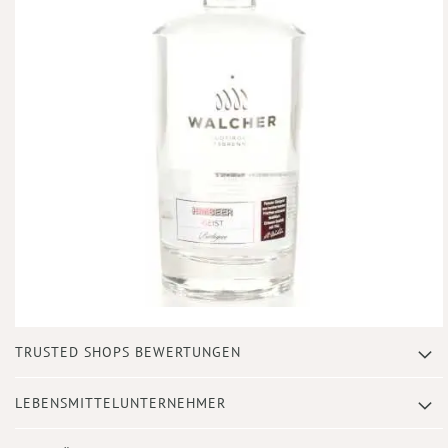
Zum
TRUSTED SHOPS BEWERTUNGEN
Anfang
der
Bildergalerie
LEBENSMITTELUNTERNEHMER
springen