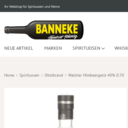
Ihr Webshop für Spirituosen und Weine
NEUE ARTIKEL
MARKEN
SPIRITUOSEN
WHISK
Home
Spirituosen
Obstbrand
Walcher Himbeergeist 40% 0.70
Zum
Ende
der
Bildergalerie
springen