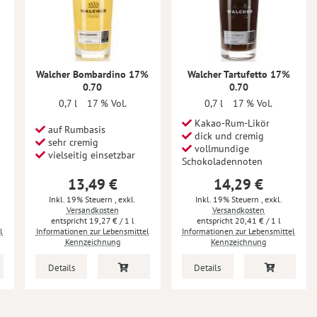
Walcher Bombardino 17%
Walcher Tartufetto 17%
0.70
0.70
0,7 l
17 % Vol.
0,7 l
17 % Vol.
Kakao-Rum-Likör
auf Rumbasis
dick und cremig
sehr cremig
vollmundige
vielseitig einsetzbar
Schokoladennoten
13,49 €
14,29 €
Inkl. 19% Steuern
,
exkl.
Inkl. 19% Steuern
,
exkl.
Versandkosten
Versandkosten
19,27 €
/ 1 l
20,41 €
/ 1 l
l
Informationen zur Lebensmittel
Informationen zur Lebensmittel
Kennzeichnung
Kennzeichnung
Details
Details