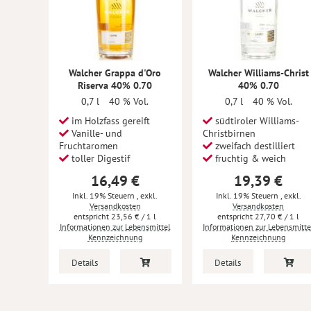
Walcher Grappa d'Oro
Walcher Williams-Christ
Riserva 40% 0.70
40% 0.70
0,7 l
40 % Vol.
0,7 l
40 % Vol.
im Holzfass gereift
südtiroler Williams-
Vanille- und
Christbirnen
Fruchtaromen
zweifach destilliert
toller Digestif
fruchtig & weich
16,49 €
19,39 €
Inkl. 19% Steuern
,
exkl.
Inkl. 19% Steuern
,
exkl.
Versandkosten
Versandkosten
23,56 €
/ 1 l
27,70 €
/ 1 l
Informationen zur Lebensmittel
Informationen zur Lebensmitte
Kennzeichnung
Kennzeichnung
Details
Details