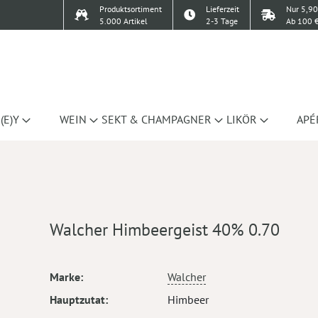
Produktsortiment
Lieferzeit
Nur 5,90
5.000 Artikel
2-3 Tage
Ab 100 €
(E)Y
WEIN
SEKT & CHAMPAGNER
LIKÖR
APÉ
Walcher Himbeergeist 40% 0.70
Mehr
Marke
Walcher
Informationen
Hauptzutat
Himbeer