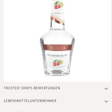
Zum
TRUSTED SHOPS BEWERTUNGEN
Anfang
der
Bildergalerie
LEBENSMITTELUNTERNEHMER
springen