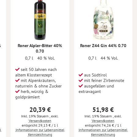
%
Roner Alpler-Bitter 40%
Roner Z44 Gin 44% 0.70
0.70
0,7 l
40 % Vol.
0,7 l
44 % Vol.
seit 50 Jahren nach
altem Klosterrezept
aus Südtirol
mit Alpenkräutern,
mit feiner Zirbennote
naturrein & ohne Zucker
ausgefallen und
herb, würzig &
extravagant
goldprämiert
20,39 €
51,98 €
Inkl. 19% Steuern
,
exkl.
Inkl. 19% Steuern
,
exkl.
Versandkosten
Versandkosten
29,13 €
/ 1 l
74,26 €
/ 1 l
l
Informationen zur Lebensmittel
Informationen zur Lebensmittel
Kennzeichnung
Kennzeichnung