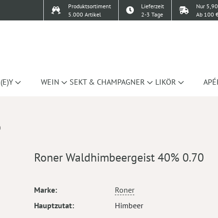
Produktsortiment
Lieferzeit
Nur 5,90
5.000 Artikel
2-3 Tage
Ab 100 €
(E)Y
WEIN
SEKT & CHAMPAGNER
LIKÖR
APÉ
0
Roner Waldhimbeergeist 40% 0.70
Mehr
Marke
Roner
Informationen
Hauptzutat
Himbeer