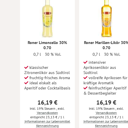
Roner Limoncello 30%
Roner Marillen-Likör 30
0.70
0.70
0,7 l
30 % Vol.
0,7 l
30 % Vol.
intensiver
klassischer
Aprikosenlikör aus
Zitronenlikör aus Südtirol
Südtirol
fruchtig-frisches Aroma
vollreife Aprikosen für
ideal eiskalt als
kräftige Aromatik
Aperitif oder Cocktailbasis
feinfruchtiger Aperitif
& Dessertbegleiter
16,19 €
16,19 €
Inkl. 19% Steuern
,
exkl.
Inkl. 19% Steuern
,
exkl.
Versandkosten
Versandkosten
23,13 €
/ 1 l
23,13 €
/ 1 l
Informationen zur Lebensmittel
Informationen zur Lebensmitte
Kennzeichnung
Kennzeichnung