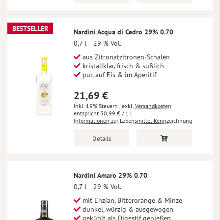
BESTSELLER
Nardini Acqua di Cedro 29% 0.70
0,7 l
29 % Vol.
aus Zitronatzitronen-Schalen
kristallklar, frisch & süßlich
pur, auf Eis & im Aperitif
21,69 €
Inkl. 19% Steuern
,
exkl.
Versandkosten
30,99 €
/ 1 l
Informationen zur Lebensmittel Kennzeichnung
Details
Nardini Amaro 29% 0.70
0,7 l
29 % Vol.
mit Enzian, Bitterorange & Minze
dunkel, würzig & ausgewogen
gekühlt als Digestif genießen