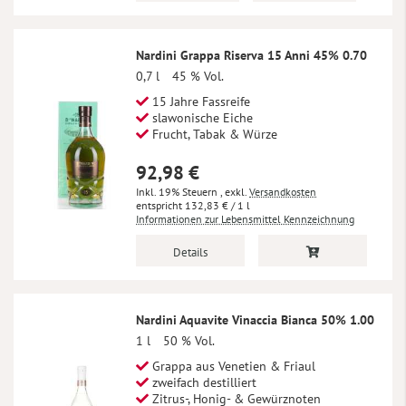
Nardini Grappa Riserva 15 Anni 45% 0.70
0,7 l
45 % Vol.
15 Jahre Fassreife
slawonische Eiche
Frucht, Tabak & Würze
92,98 €
Inkl. 19% Steuern
,
exkl.
Versandkosten
132,83 €
/ 1 l
Informationen zur Lebensmittel Kennzeichnung
Details
Nardini Aquavite Vinaccia Bianca 50% 1.00
1 l
50 % Vol.
Grappa aus Venetien & Friaul
zweifach destilliert
Zitrus-, Honig- & Gewürznoten