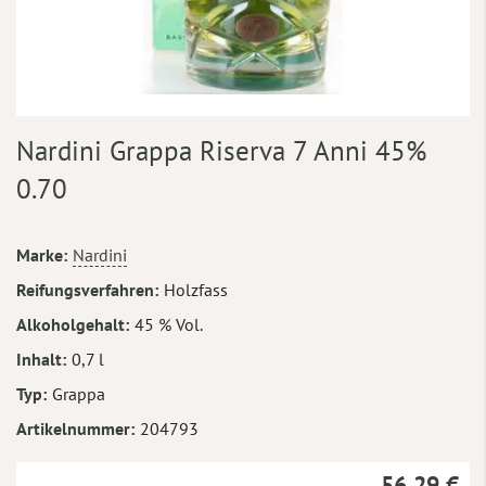
Zum
Nardini Grappa Riserva 7 Anni 45%
Anfang
der
0.70
Bildergalerie
springen
Mehr
Marke
Nardini
Informationen
Reifungsverfahren
Holzfass
Alkoholgehalt
45 % Vol.
Inhalt
0,7 l
Typ
Grappa
Artikelnummer
204793
56,29 €