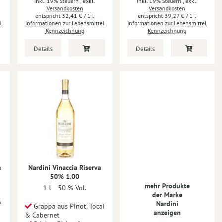
Inkl. 19% Steuern
,
exkl.
Inkl. 19% Steuern
,
exkl.
Versandkosten
Versandkosten
32,41 €
/ 1 l
39,27 €
/ 1 l
l
Informationen zur Lebensmittel
Informationen zur Lebensmittel
Kennzeichnung
Kennzeichnung
Details
Details
a
Nardini Vinaccia Riserva
50% 1.00
mehr Produkte
1 l
50 % Vol.
der Marke
&
Nardini
Grappa aus Pinot, Tocai
anzeigen
& Cabernet