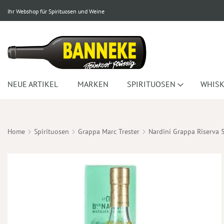
Ihr Webshop für Spirituosen und Weine
NEUE ARTIKEL
MARKEN
SPIRITUOSEN
WHISK
Home
Spirituosen
Grappa Marc Trester
Nardini Grappa Riserva 
Zum
Ende
der
Bildergalerie
springen