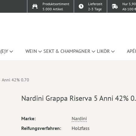
Produktsortiment
Lieferzeit
Nur 5,90
5.000 Artikel
2-3 Tage
Ab 100 €
(E)Y
WEIN
SEKT & CHAMPAGNER
LIKÖR
APÉ
5 Anni 42% 0.70
Nardini Grappa Riserva 5 Anni 42% 0
Mehr
Marke
Nardini
Informationen
Reifungsverfahren
Holzfass