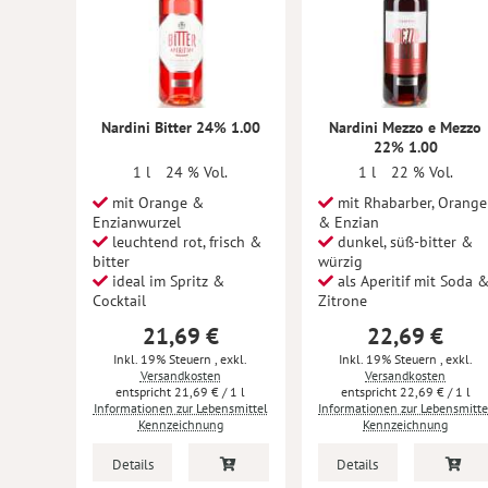
Nardini Bitter 24% 1.00
Nardini Mezzo e Mezzo
22% 1.00
1 l
24 % Vol.
1 l
22 % Vol.
mit Orange &
mit Rhabarber, Orange
Enzianwurzel
& Enzian
leuchtend rot, frisch &
dunkel, süß-bitter &
bitter
würzig
ideal im Spritz &
als Aperitif mit Soda 
Cocktail
Zitrone
21,69 €
22,69 €
Inkl. 19% Steuern
,
exkl.
Inkl. 19% Steuern
,
exkl.
Versandkosten
Versandkosten
21,69 €
/ 1 l
22,69 €
/ 1 l
Informationen zur Lebensmittel
Informationen zur Lebensmitte
Kennzeichnung
Kennzeichnung
Details
Details