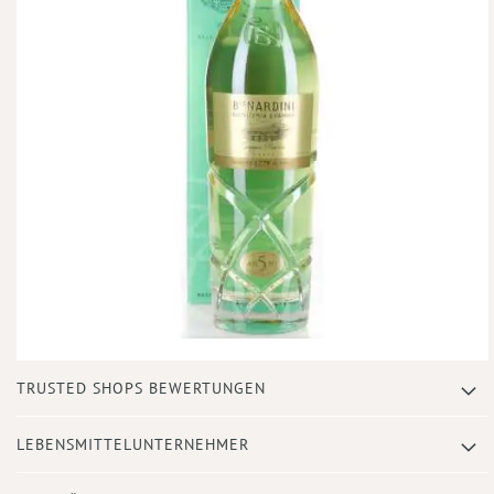
Zum
TRUSTED SHOPS BEWERTUNGEN
Anfang
der
Bildergalerie
LEBENSMITTELUNTERNEHMER
springen