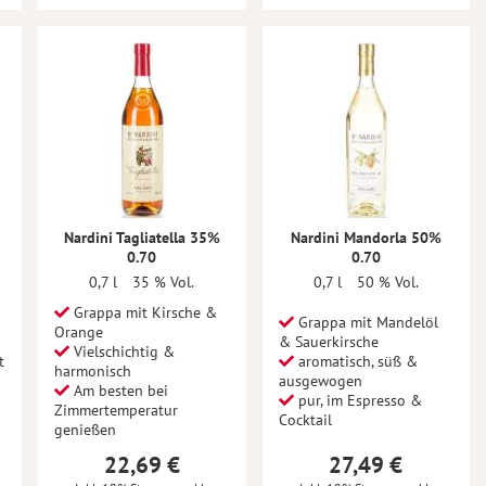
Nardini Tagliatella 35%
Nardini Mandorla 50%
0.70
0.70
0,7 l
35 % Vol.
0,7 l
50 % Vol.
Grappa mit Kirsche &
Grappa mit Mandelöl
Orange
& Sauerkirsche
Vielschichtig &
t
aromatisch, süß &
harmonisch
ausgewogen
Am besten bei
pur, im Espresso &
Zimmertemperatur
Cocktail
genießen
22,69 €
27,49 €