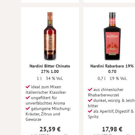
Nardini Bitter Chinato
Nardini Rabarbaro 19%
27% 1.00
0.70
1 l
34 % Vol.
0,7 l
19 % Vol.
ideal zum Mixen
aus chinesischer
italienischer Klassiker
Rhabarberwurzel
ungefiltert für
dunkel, würzig & leich
unverfälschtes Aroma
bitter
gelungene Mischung:
als Aperitif, Digestif &
Kräuter, Zitrus und
Spritz
Gewürze
25,59 €
17,98 €