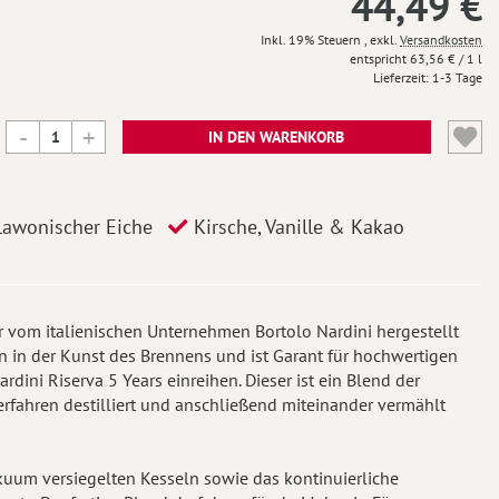
44,49 €
Inkl. 19% Steuern
,
exkl.
Versandkosten
63,56 €
/ 1 l
Lieferzeit
1-3 Tage
IN DEN WARENKORB
lawonischer Eiche
Kirsche, Vanille & Kakao
er vom italienischen Unternehmen Bortolo Nardini hergestellt
on in der Kunst des Brennens und ist Garant für hochwertigen
rdini Riserva 5 Years einreihen. Dieser ist ein Blend der
erfahren destilliert und anschließend miteinander vermählt
kuum versiegelten Kesseln sowie das kontinuierliche