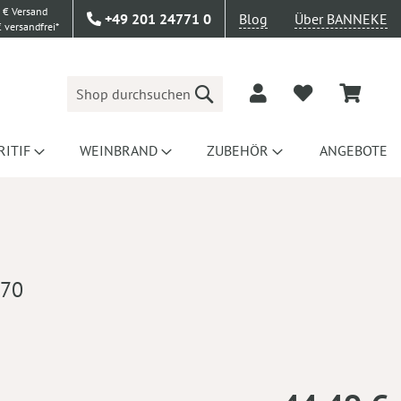
 € Versand
+49 201 24771 0
Blog
Über BANNEKE
 versandfrei*
Suche
RITIF
WEINBRAND
ZUBEHÖR
ANGEBOTE
.70