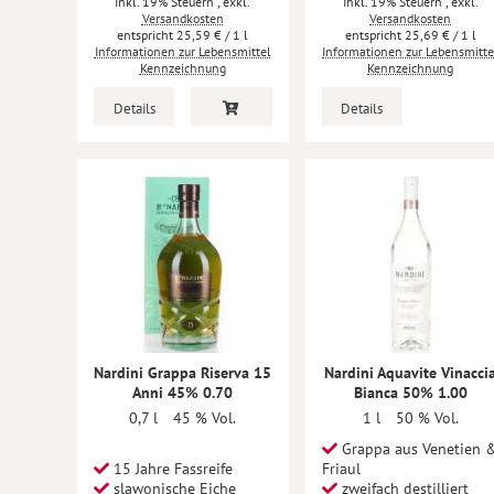
Inkl. 19% Steuern
,
exkl.
Inkl. 19% Steuern
,
exkl.
Versandkosten
Versandkosten
25,59 €
/ 1 l
25,69 €
/ 1 l
Informationen zur Lebensmittel
Informationen zur Lebensmitte
Kennzeichnung
Kennzeichnung
Details
Details
Nardini Grappa Riserva 15
Nardini Aquavite Vinacci
Anni 45% 0.70
Bianca 50% 1.00
0,7 l
45 % Vol.
1 l
50 % Vol.
Grappa aus Venetien 
15 Jahre Fassreife
Friaul
slawonische Eiche
zweifach destilliert