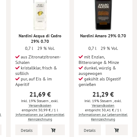
Nardini Acqua di Cedro
Nardini Amaro 29% 0.70
29% 0.70
0,7 l
29 % Vol.
0,7 l
29 % Vol.
aus Zitronatzitronen-
mit Enzian,
Schalen
Bitterorange & Minze
kristallklar, frisch &
dunkel, würzig &
süßlich
ausgewogen
&
pur, auf Eis & im
gekühlt als Digestif
Aperitif
genießen
21,69 €
21,29 €
Inkl. 19% Steuern
,
exkl.
Inkl. 19% Steuern
,
exkl.
Versandkosten
Versandkosten
30,99 €
/ 1 l
30,41 €
/ 1 l
l
Informationen zur Lebensmittel
Informationen zur Lebensmittel
Kennzeichnung
Kennzeichnung
Details
Details