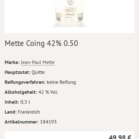
Zum
Mette Coing 42% 0.50
Anfang
der
Bildergalerie
Mehr
Marke
Jean-Paul Mette
springen
Informationen
Hauptzutat
Quitte
Reifungsverfahren
keine Reifung
Alkoholgehalt
42 % Vol.
Inhalt
0,5 l
Land
Frankreich
Artikelnummer
184193
49,98 €