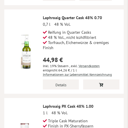
Laphroaig Quarter Cask 48% 0.70
0,7 l
48 % Vol.
Reifung in Quarter Casks
48 % Vol., nicht kühlfiltriert
Torfrauch, Eichenwürze & cremiges
Finish
44,98 €
Inkl. 19% Steuern
,
exkl.
Versandkosten
64,26 €
/ 1 l
Informationen zur Lebensmittel Kennzeichnung
Details
Laphroaig PX Cask 48% 1.00
1 l
48 % Vol.
Triple Cask Maturation
Finish in PX-Sherryfässern