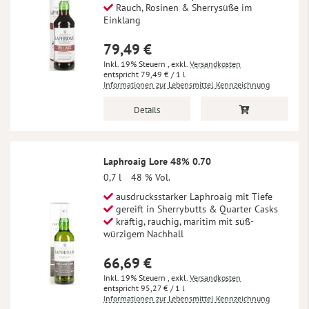
Rauch, Rosinen & Sherrysüße im
Einklang
79,49 €
Inkl. 19% Steuern
,
exkl.
Versandkosten
79,49 €
/ 1 l
Informationen zur Lebensmittel Kennzeichnung
Details
Laphroaig Lore 48% 0.70
0,7 l
48 % Vol.
ausdrucksstarker Laphroaig mit Tiefe
gereift in Sherrybutts & Quarter Casks
kräftig, rauchig, maritim mit süß-
würzigem Nachhall
66,69 €
Inkl. 19% Steuern
,
exkl.
Versandkosten
95,27 €
/ 1 l
Informationen zur Lebensmittel Kennzeichnung