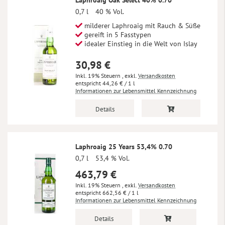
Laphroaig Oak Select 40% 0.70
0,7 l
40 % Vol.
milderer Laphroaig mit Rauch & Süße
gereift in 5 Fasstypen
idealer Einstieg in die Welt von Islay
30,98 €
Inkl. 19% Steuern
,
exkl.
Versandkosten
44,26 €
/ 1 l
Informationen zur Lebensmittel Kennzeichnung
Details
Laphroaig 25 Years 53,4% 0.70
0,7 l
53,4 % Vol.
463,79 €
Inkl. 19% Steuern
,
exkl.
Versandkosten
662,56 €
/ 1 l
Informationen zur Lebensmittel Kennzeichnung
Details