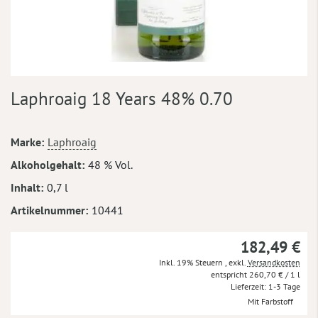
Zum
Laphroaig 18 Years 48% 0.70
Anfang
der
Bildergalerie
Mehr
Marke
Laphroaig
springen
Informationen
Alkoholgehalt
48 % Vol.
Inhalt
0,7 l
Artikelnummer
10441
182,49 €
Inkl. 19% Steuern
,
exkl.
Versandkosten
260,70 €
/ 1 l
Lieferzeit
1-3 Tage
Mit Farbstoff