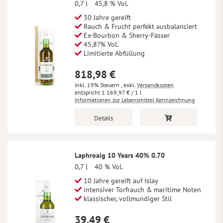
0,7 l
45,8 % Vol.
30 Jahre gereift
Rauch & Frucht perfekt ausbalanciert
Ex-Bourbon & Sherry-Fässer
45,8?% Vol.
Limitierte Abfüllung
818,98 €
Inkl. 19% Steuern
,
exkl.
Versandkosten
1.169,97 €
/ 1 l
Informationen zur Lebensmittel Kennzeichnung
Details
Laphroaig 10 Years 40% 0.70
0,7 l
40 % Vol.
10 Jahre gereift auf Islay
intensiver Torfrauch & maritime Noten
klassischer, vollmundiger Stil
39,49 €