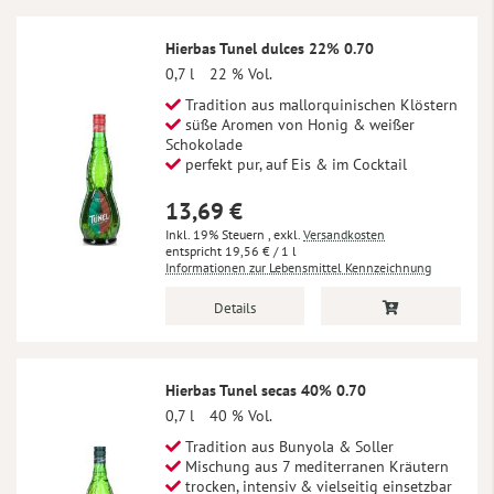
Hierbas Tunel dulces 22% 0.70
0,7 l
22 % Vol.
Tradition aus mallorquinischen Klöstern
süße Aromen von Honig & weißer
Schokolade
perfekt pur, auf Eis & im Cocktail
13,69 €
Inkl. 19% Steuern
,
exkl.
Versandkosten
19,56 €
/ 1 l
Informationen zur Lebensmittel Kennzeichnung
Details
Hierbas Tunel secas 40% 0.70
0,7 l
40 % Vol.
Tradition aus Bunyola & Soller
Mischung aus 7 mediterranen Kräutern
trocken, intensiv & vielseitig einsetzbar