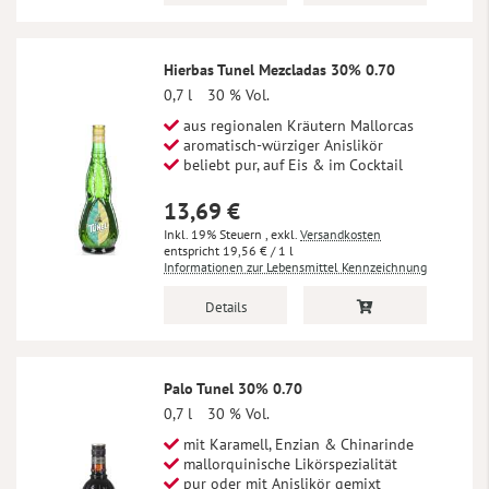
Hierbas Tunel Mezcladas 30% 0.70
0,7 l
30 % Vol.
aus regionalen Kräutern Mallorcas
aromatisch-würziger Anislikör
beliebt pur, auf Eis & im Cocktail
13,69 €
Inkl. 19% Steuern
,
exkl.
Versandkosten
19,56 €
/ 1 l
Informationen zur Lebensmittel Kennzeichnung
Details
Palo Tunel 30% 0.70
0,7 l
30 % Vol.
mit Karamell, Enzian & Chinarinde
mallorquinische Likörspezialität
pur oder mit Anislikör gemixt