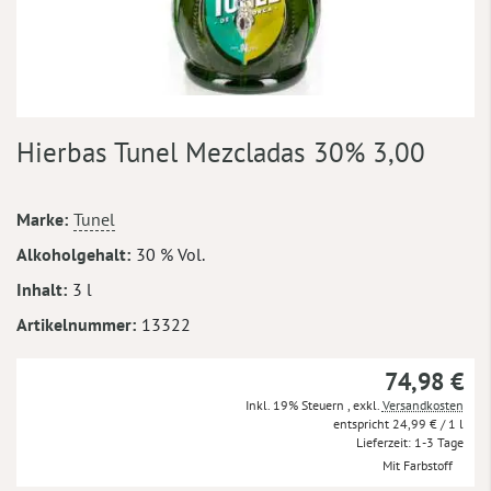
Zum
Hierbas Tunel Mezcladas 30% 3,00
Anfang
der
Bildergalerie
Mehr
Marke
Tunel
springen
Informationen
Alkoholgehalt
30 % Vol.
Inhalt
3 l
Artikelnummer
13322
74,98 €
Inkl. 19% Steuern
,
exkl.
Versandkosten
24,99 €
/ 1 l
Lieferzeit
1-3 Tage
Mit Farbstoff