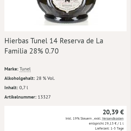
Zum
Hierbas Tunel 14 Reserva de La
Anfang
der
Familia 28% 0.70
Bildergalerie
springen
Mehr
Marke
Tunel
Informationen
Alkoholgehalt
28 % Vol.
Inhalt
0,7 l
Artikelnummer
13327
20,39 €
Inkl. 19% Steuern
,
exkl.
Versandkosten
29,13 €
/ 1 l
Lieferzeit
1-3 Tage