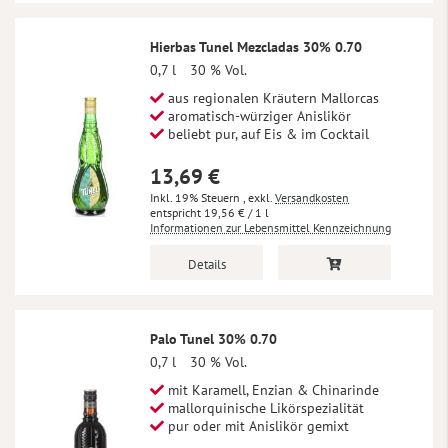
Hierbas Tunel Mezcladas 30% 0.70
0,7 l
30 % Vol.
aus regionalen Kräutern Mallorcas
aromatisch-würziger Anislikör
beliebt pur, auf Eis & im Cocktail
13,69 €
Inkl. 19% Steuern
,
exkl.
Versandkosten
19,56 €
/ 1 l
Informationen zur Lebensmittel Kennzeichnung
Details
Palo Tunel 30% 0.70
0,7 l
30 % Vol.
mit Karamell, Enzian & Chinarinde
mallorquinische Likörspezialität
pur oder mit Anislikör gemixt