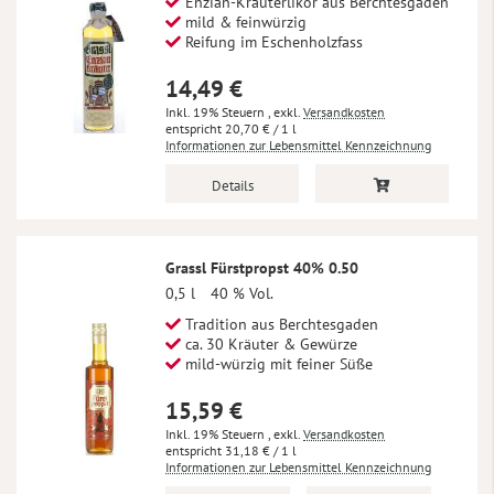
Enzian-Kräuterlikör aus Berchtesgaden
mild & feinwürzig
Reifung im Eschenholzfass
14,49 €
Inkl. 19% Steuern
,
exkl.
Versandkosten
20,70 €
/ 1 l
Informationen zur Lebensmittel Kennzeichnung
Details
Grassl Fürstpropst 40% 0.50
0,5 l
40 % Vol.
Tradition aus Berchtesgaden
ca. 30 Kräuter & Gewürze
mild-würzig mit feiner Süße
15,59 €
Inkl. 19% Steuern
,
exkl.
Versandkosten
31,18 €
/ 1 l
Informationen zur Lebensmittel Kennzeichnung