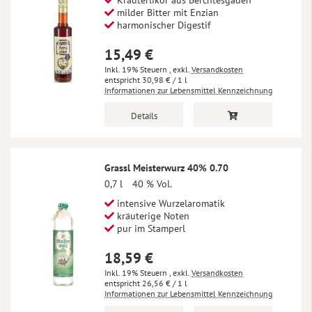
Kräuterlikör aus Berchtesgaden
milder Bitter mit Enzian
harmonischer Digestif
15,49 €
Inkl. 19% Steuern
,
exkl.
Versandkosten
30,98 €
/ 1 l
Informationen zur Lebensmittel Kennzeichnung
Details
Grassl Meisterwurz 40% 0.70
0,7 l
40 % Vol.
intensive Wurzelaromatik
kräuterige Noten
pur im Stamperl
18,59 €
Inkl. 19% Steuern
,
exkl.
Versandkosten
26,56 €
/ 1 l
Informationen zur Lebensmittel Kennzeichnung