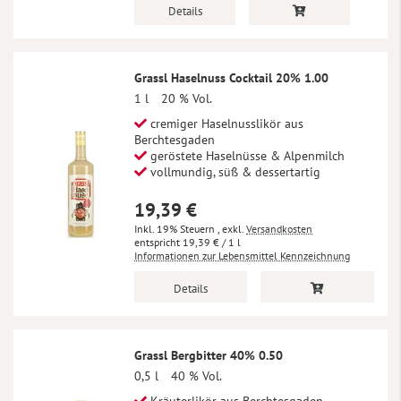
Details
Grassl Haselnuss Cocktail 20% 1.00
1 l
20 % Vol.
cremiger Haselnusslikör aus
Berchtesgaden
geröstete Haselnüsse & Alpenmilch
vollmundig, süß & dessertartig
19,39 €
Inkl. 19% Steuern
,
exkl.
Versandkosten
19,39 €
/ 1 l
Informationen zur Lebensmittel Kennzeichnung
Details
Grassl Bergbitter 40% 0.50
0,5 l
40 % Vol.