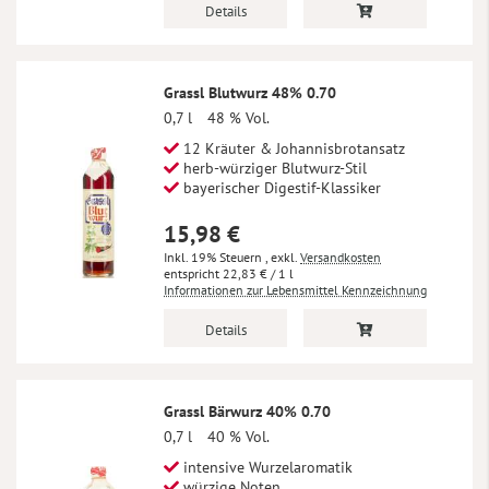
Details
Grassl Blutwurz 48% 0.70
0,7 l
48 % Vol.
12 Kräuter & Johannisbrotansatz
herb-würziger Blutwurz-Stil
bayerischer Digestif-Klassiker
15,98 €
Inkl. 19% Steuern
,
exkl.
Versandkosten
22,83 €
/ 1 l
Informationen zur Lebensmittel Kennzeichnung
Details
Grassl Bärwurz 40% 0.70
0,7 l
40 % Vol.
intensive Wurzelaromatik
würzige Noten