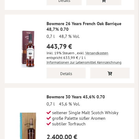
Details
Bowmore 26 Years French Oak Barrique
48,7% 0.70
0,7 l
48,7 % Vol.
443,79 €
Inkl. 19% Steuern
,
exkl.
Versandkosten
633,99 €
/ 1 l
Informationen zur Lebensmittel Kennzeichnung
Details
Bowmore 30 Years 45,6% 0.70
0,7 l
45,6 % Vol.
seltener Single Malt Scotch Whisky
große Palette süßer Aromen
subtiler Torfrauch
2.400,00 €