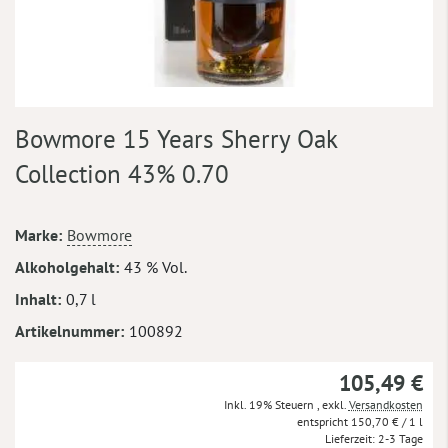
Zum
Bowmore 15 Years Sherry Oak
Anfang
der
Collection 43% 0.70
Bildergalerie
springen
Mehr
Marke
Bowmore
Informationen
Alkoholgehalt
43 % Vol.
Inhalt
0,7 l
Artikelnummer
100892
105,49 €
Inkl. 19% Steuern
,
exkl.
Versandkosten
150,70 €
/ 1 l
Lieferzeit
2-3 Tage