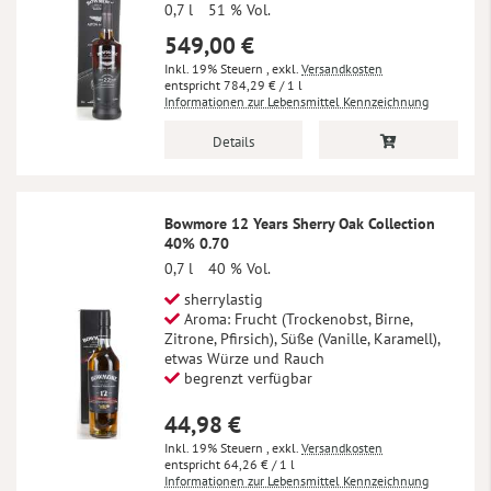
0,7 l
51 % Vol.
549,00 €
Inkl. 19% Steuern
,
exkl.
Versandkosten
784,29 €
/ 1 l
Informationen zur Lebensmittel Kennzeichnung
Details
Bowmore 12 Years Sherry Oak Collection
40% 0.70
0,7 l
40 % Vol.
sherrylastig
Aroma: Frucht (Trockenobst, Birne,
Zitrone, Pfirsich), Süße (Vanille, Karamell),
etwas Würze und Rauch
begrenzt verfügbar
44,98 €
Inkl. 19% Steuern
,
exkl.
Versandkosten
64,26 €
/ 1 l
Informationen zur Lebensmittel Kennzeichnung