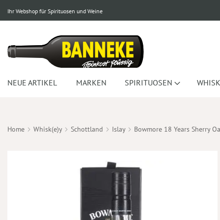
Ihr Webshop für Spirituosen und Weine
NEUE ARTIKEL
MARKEN
SPIRITUOSEN
WHISK
Home
Whisk(e)y
Schottland
Islay
Bowmore 18 Years Sherry Oa
Zum
Ende
der
Bildergalerie
springen