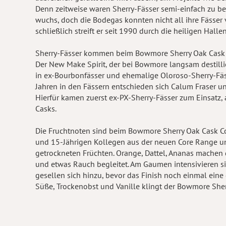
Denn zeitweise waren Sherry-Fässer semi-einfach zu b
wuchs, doch die Bodegas konnten nicht all ihre Fässer 
schließlich streift er seit 1990 durch die heiligen Halle
Sherry-Fässer kommen beim Bowmore Sherry Oak Cask Co
Der New Make Spirit, der bei Bowmore langsam destilli
in ex-Bourbonfässer und ehemalige Oloroso-Sherry-Fässe
Jahren in den Fässern entschieden sich Calum Fraser u
Hierfür kamen zuerst ex-PX-Sherry-Fässer zum Einsatz, 
Casks.
Die Fruchtnoten sind beim Bowmore Sherry Oak Cask Co
und 15-Jährigen Kollegen aus der neuen Core Range und
getrockneten Früchten. Orange, Dattel, Ananas mache
und etwas Rauch begleitet. Am Gaumen intensivieren s
gesellen sich hinzu, bevor das Finish noch einmal ein
Süße, Trockenobst und Vanille klingt der Bowmore Sher