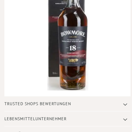
Zum
TRUSTED SHOPS BEWERTUNGEN
Anfang
der
Bildergalerie
LEBENSMITTELUNTERNEHMER
springen