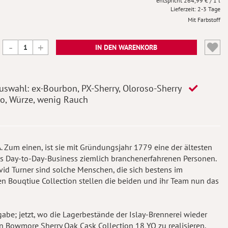
264,99 €
/ 1 l
Lieferzeit
2-3 Tage
Mit Farbstoff
IN DEN WARENKORB
swahl: ex-Bourbon, PX-Sherry, Oloroso-Sherry
ko, Würze, wenig Rauch
A. Zum einen, ist sie mit Gründungsjahr 1779 eine der ältesten
das Day-to-Day-Business ziemlich branchenerfahrenen Personen.
vid Turner sind solche Menschen, die sich bestens im
n Bouqtiue Collection stellen die beiden und ihr Team nun das
abe; jetzt, wo die Lagerbestände der Islay-Brennerei wieder
en Bowmore Sherry Oak Cask Collection 18 YO zu realisieren.