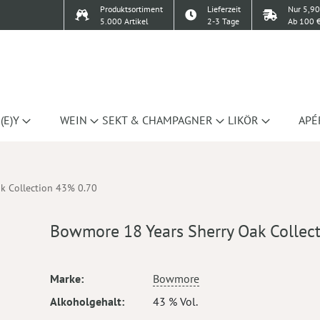
Produktsortiment
Lieferzeit
Nur 5,90
5.000 Artikel
2-3 Tage
Ab 100 €
(E)Y
WEIN
SEKT & CHAMPAGNER
LIKÖR
APÉ
k Collection 43% 0.70
Bowmore 18 Years Sherry Oak Collec
Mehr
Marke
Bowmore
Informationen
Alkoholgehalt
43 % Vol.