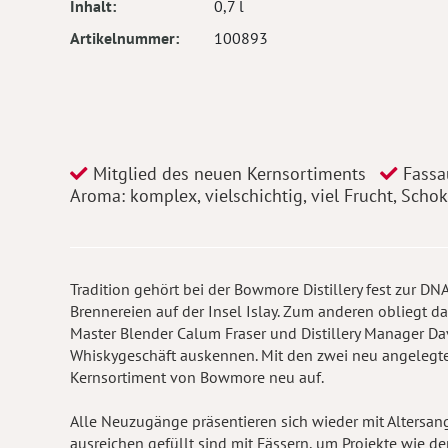
Inhalt
0,7 l
Artikelnummer
100893
Mitglied des neuen Kernsortiments
Fassau
Aroma: komplex, vielschichtig, viel Frucht, Scho
Tradition gehört bei der Bowmore Distillery fest zur DN
Brennereien auf der Insel Islay. Zum anderen obliegt 
Master Blender Calum Fraser und Distillery Manager Da
Whiskygeschäft auskennen. Mit den zwei neu angelegte
Kernsortiment von Bowmore neu auf.
Alle Neuzugänge präsentieren sich wieder mit Altersang
ausreichen gefüllt sind mit Fässern, um Projekte wie d