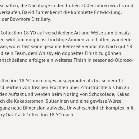
eschaffen; die Nachfrage in den frühen 200er-Jahren wuchs und
verkaufen. David Turner kennt die komplette Entwicklung,
n der Bowmore Distillery.
llection 18 YO auf verschiedene Art und Weise zum Einsatz.
ert wird, um möglichst fruchtige Aromen zu erhalten, wanderte
r, wo er fast seine gesamte Reifezeit verbrachte. Nach gut 18
nd sein Team, dem Whisky ein doppeltes Finish zu gönnen.
anschließend erfolgte ein weiteres Finish in seasoned-Oloroso-
llection 18 YO um einiges ausgeprägter als bei seinem 12-
 reichen von frischen Früchten über Zitrusfrüchte bis hin zu
n den Auftakt und werden beim Nosing von Schokolade, Kakao
ich die Kakaoaromen, Sultaninen und eine gewisse Würze
e ganz neue Dimension aufweist. Unwahrscheinlich komplex, mit
ry Oak Cask Collection 18 YO nach.