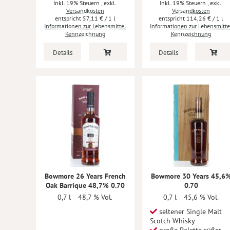
Inkl. 19% Steuern
,
exkl.
Inkl. 19% Steuern
,
exkl.
Versandkosten
Versandkosten
57,11 €
/ 1 l
114,26 €
/ 1 l
Informationen zur Lebensmittel
Informationen zur Lebensmitte
Kennzeichnung
Kennzeichnung
Details
Details
Bowmore 26 Years French
Bowmore 30 Years 45,6
Oak Barrique 48,7% 0.70
0.70
0,7 l
48,7 % Vol.
0,7 l
45,6 % Vol.
seltener Single Malt
Scotch Whisky
große Palette süßer