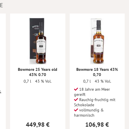
E
Bowmore 25 Years old
Bowmore 18 Years 43%
43% 0.70
0,70
0,7 l
43 % Vol.
0,7 l
43 % Vol.
18 Jahre am Meer
&
gereift
Rauchig-fruchtig mit
Schokolade
vollmundig &
harmonisch
449,98 €
106,98 €