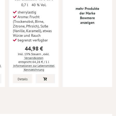
0,7 l
40 % Vol.
mehr Produkte
sherrylastig
der Marke
Aroma: Frucht
Bowmore
(Trockenobst, Birne,
anzeigen
Zitrone, Pfirsich), Süße
(Vanille, Karamell), etwas
Würze und Rauch
begrenzt verfügbar
44,98 €
Inkl. 19% Steuern
,
exkl.
Versandkosten
64,26 €
/ 1 l
l
Informationen zur Lebensmittel
Kennzeichnung
Details