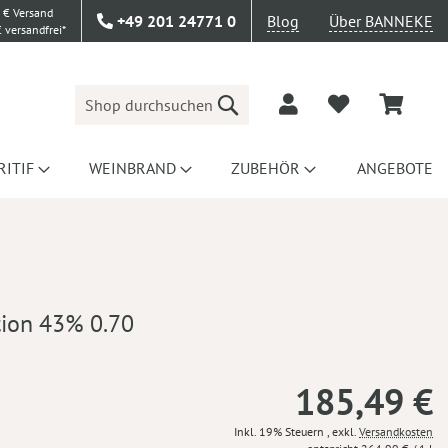
 € Versand
+49 201 24771 0
Blog
Über BANNEKE
 versandfrei*
Suche
RITIF
WEINBRAND
ZUBEHÖR
ANGEBOTE
tion 43% 0.70
185,49 €
Inkl. 19% Steuern
,
exkl.
Versandkosten