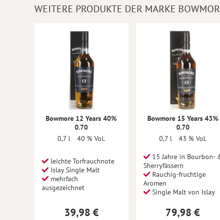
WEITERE PRODUKTE DER MARKE BOWMOR
Bowmore 12 Years 40%
Bowmore 15 Years 43%
0.70
0.70
0,7 l
40 % Vol.
0,7 l
43 % Vol.
15 Jahre in Bourbon- 
leichte Torfrauchnote
Sherryfässern
Islay Single Malt
Rauchig-fruchtige
mehrfach
Aromen
ausgezeichnet
Single Malt von Islay
39,98 €
79,98 €