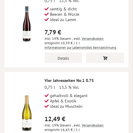
0,75 l
12,5 % Vol.
samtig & dicht
Beeren & Würze
ideal zu Lamm
7,79 €
Inkl. 19% Steuern
,
exkl.
Versandkosten
10,39 €
/ 1 l
Informationen zur Lebensmittel Kennzeichnung
Details
Vier Jahreszeiten No.1 0.75
0,75 l
13,5 % Vol.
gehaltvoll & elegant
Apfel & Exotik
ideal zu Muscheln
12,49 €
Inkl. 19% Steuern
,
exkl.
Versandkosten
16,65 €
/ 1 l