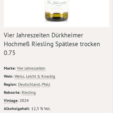
Zum
Vier Jahreszeiten Dürkheimer
Anfang
der
Hochmeß Riesling Spätlese trocken
Bildergalerie
0.75
springen
Mehr
Marke
Vier Jahreszeiten
Informationen
Wein
Weiss
,
Leicht & Knackig
Region
Deutschland
,
Pfalz
Rebsorte
Riesling
Vintage
2024
Alkoholgehalt
12,5 % Vol.