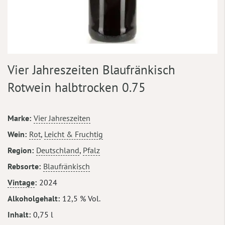
Zum
Vier Jahreszeiten Blaufränkisch
Anfang
der
Rotwein halbtrocken 0.75
Bildergalerie
springen
Mehr
Marke
Vier Jahreszeiten
Informationen
Wein
Rot
,
Leicht & Fruchtig
Region
Deutschland
,
Pfalz
Rebsorte
Blaufränkisch
Vintage
2024
Alkoholgehalt
12,5 % Vol.
Inhalt
0,75 l