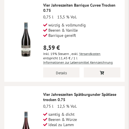
Vier Jahreszeiten Barrique Cuvee Trocken
0.75
0,75 l
13,5 % Vol.
würzig & vollmundig
Beeren & Vanille
Barrique gereift
8,59 €
Inkl. 19% Steuern
,
exkl.
Versandkosten
11,45 €
/ 1 l
Informationen zur Lebensmittel Kennzeichnung
Details
Vier Jahreszeiten Spätburgunder Spätlese
trocken 0.75
0,75 l
12,5 % Vol.
samtig & dicht
Beeren & Würze
ideal zu Lamm