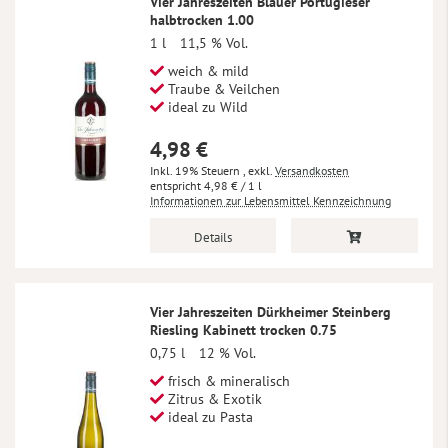
Vier Jahreszeiten Blauer Portugieser
halbtrocken 1.00
1 l
11,5 % Vol.
weich & mild
Traube & Veilchen
ideal zu Wild
4,98 €
Inkl. 19% Steuern
,
exkl.
Versandkosten
4,98 €
/ 1 l
Informationen zur Lebensmittel Kennzeichnung
Details
Vier Jahreszeiten Dürkheimer Steinberg
Riesling Kabinett trocken 0.75
0,75 l
12 % Vol.
frisch & mineralisch
Zitrus & Exotik
ideal zu Pasta