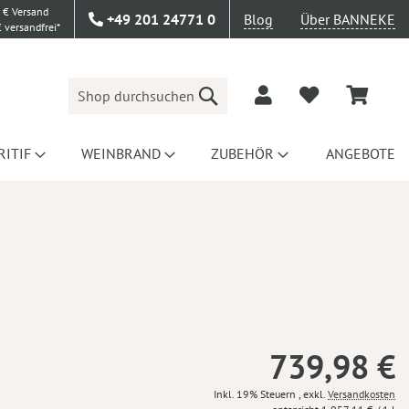
 € Versand
+49 201 24771 0
Blog
Über BANNEKE
 versandfrei*
Suche
RITIF
WEINBRAND
ZUBEHÖR
ANGEBOTE
739,98 €
Inkl. 19% Steuern
,
exkl.
Versandkosten