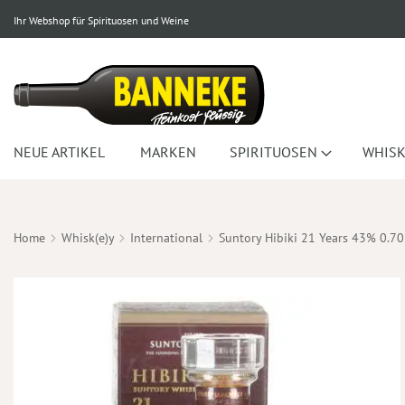
Ihr Webshop für Spirituosen und Weine
NEUE ARTIKEL
MARKEN
SPIRITUOSEN
WHISK
Home
Whisk(e)y
International
Suntory Hibiki 21 Years 43% 0.70
Zum
Ende
der
Bildergalerie
springen