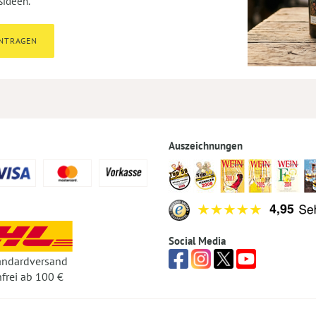
sideen.
INTRAGEN
Auszeichnungen
Social Media
andardversand
frei ab 100 €