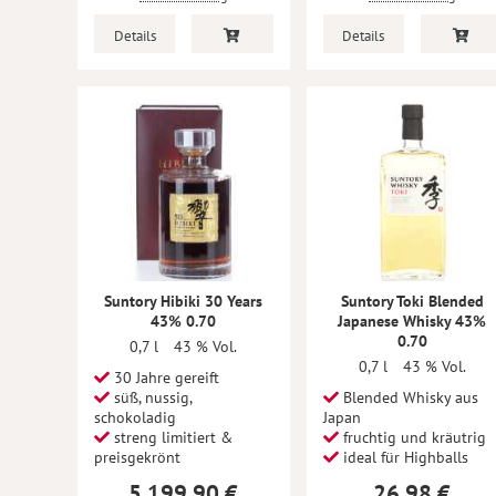
Details
Details
Suntory Hibiki 30 Years
Suntory Toki Blended
43% 0.70
Japanese Whisky 43%
0.70
0,7 l
43 % Vol.
0,7 l
43 % Vol.
30 Jahre gereift
süß, nussig,
Blended Whisky aus
schokoladig
Japan
streng limitiert &
fruchtig und kräutrig
preisgekrönt
ideal für Highballs
5.199,90 €
26,98 €