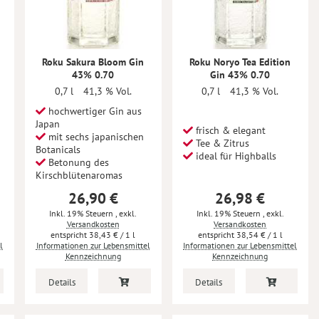
Roku Sakura Bloom Gin
Roku Noryo Tea Edition
43% 0.70
Gin 43% 0.70
0,7 l
41,3 % Vol.
0,7 l
41,3 % Vol.
hochwertiger Gin aus
Japan
frisch & elegant
mit sechs japanischen
Tee & Zitrus
Botanicals
ideal für Highballs
Betonung des
Kirschblütenaromas
26,90 €
26,98 €
Inkl. 19% Steuern
,
exkl.
Inkl. 19% Steuern
,
exkl.
Versandkosten
Versandkosten
38,43 €
/ 1 l
38,54 €
/ 1 l
l
Informationen zur Lebensmittel
Informationen zur Lebensmittel
Kennzeichnung
Kennzeichnung
Details
Details