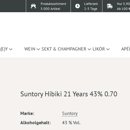
Produktsortiment
Lieferzeit
Nur 5,90
5.000 Artikel
2-3 Tage
Ab 100 €
(E)Y
WEIN
SEKT & CHAMPAGNER
LIKÖR
APÉ
Suntory Hibiki 21 Years 43% 0.70
Mehr
Marke
Suntory
Informationen
Alkoholgehalt
43 % Vol.