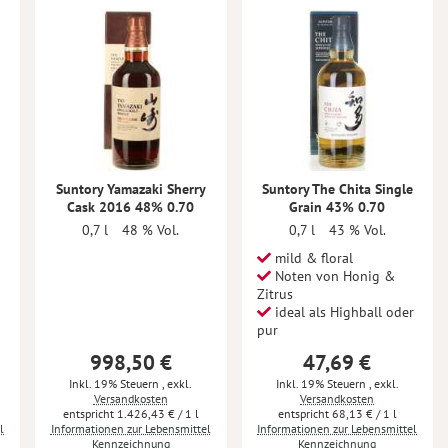
Suntory Yamazaki Sherry
Suntory The Chita Single
Cask 2016 48% 0.70
Grain 43% 0.70
0,7 l
48 % Vol.
0,7 l
43 % Vol.
mild & floral
Noten von Honig &
Zitrus
ideal als Highball oder
pur
998,50 €
47,69 €
Inkl. 19% Steuern
,
exkl.
Inkl. 19% Steuern
,
exkl.
Versandkosten
Versandkosten
1.426,43 €
/ 1 l
68,13 €
/ 1 l
l
Informationen zur Lebensmittel
Informationen zur Lebensmittel
Kennzeichnung
Kennzeichnung