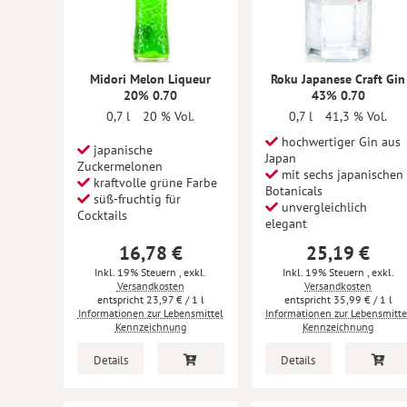
Midori Melon Liqueur
Roku Japanese Craft Gin
20% 0.70
43% 0.70
0,7 l
20 % Vol.
0,7 l
41,3 % Vol.
hochwertiger Gin aus
japanische
Japan
Zuckermelonen
mit sechs japanischen
kraftvolle grüne Farbe
Botanicals
süß-fruchtig für
unvergleichlich
Cocktails
elegant
16,78 €
25,19 €
Inkl. 19% Steuern
,
exkl.
Inkl. 19% Steuern
,
exkl.
Versandkosten
Versandkosten
23,97 €
/ 1 l
35,99 €
/ 1 l
Informationen zur Lebensmittel
Informationen zur Lebensmitte
Kennzeichnung
Kennzeichnung
Details
Details