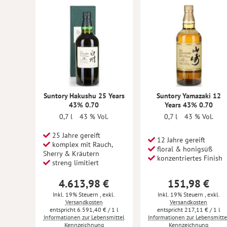
Suntory Hakushu 25 Years
Suntory Yamazaki 12
43% 0.70
Years 43% 0.70
0,7 l
43 % Vol.
0,7 l
43 % Vol.
25 Jahre gereift
12 Jahre gereift
komplex mit Rauch,
floral & honigsüß
Sherry & Kräutern
konzentriertes Finish
streng limitiert
4.613,98 €
151,98 €
Inkl. 19% Steuern
,
exkl.
Inkl. 19% Steuern
,
exkl.
Versandkosten
Versandkosten
6.591,40 €
/ 1 l
217,11 €
/ 1 l
Informationen zur Lebensmittel
Informationen zur Lebensmitte
Kennzeichnung
Kennzeichnung