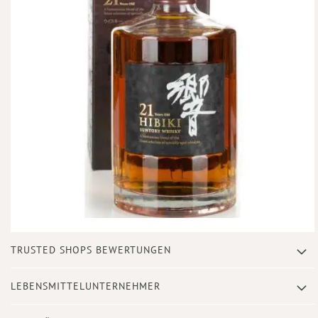
Zum
TRUSTED SHOPS BEWERTUNGEN
Anfang
der
Bildergalerie
LEBENSMITTELUNTERNEHMER
springen