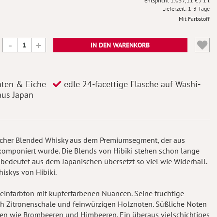
1.057,11 €
/ 1 l
Lieferzeit
1-3 Tage
Mit Farbstoff
IN DEN WARENKORB
hten & Eiche
edle 24-facettige Flasche auf Washi-
aus Japan
nischer Blended Whisky aus dem Premiumsegment, der aus
komponiert wurde. Die Blends von Hibiki stehen schon lange
deutet aus dem Japanischen übersetzt so viel wie Widerhall.
iskys von Hibiki.
teinfarbton mit kupferfarbenen Nuancen. Seine fruchtige
ch Zitronenschale und feinwürzigen Holznoten. Süßliche Noten
en wie Brombeeren und Himbeeren. Ein überaus vielschichtiges