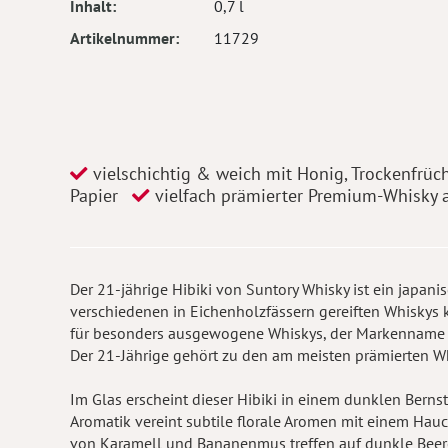
Inhalt
0,7 l
Artikelnummer
11729
vielschichtig & weich mit Honig, Trockenfrüc
Papier
vielfach prämierter Premium-Whisky 
Der 21-jährige Hibiki von Suntory Whisky ist ein japa
verschiedenen in Eichenholzfässern gereiften Whiskys 
für besonders ausgewogene Whiskys, der Markenname be
Der 21-Jährige gehört zu den am meisten prämierten Wh
Im Glas erscheint dieser Hibiki in einem dunklen Berns
Aromatik vereint subtile florale Aromen mit einem Hau
von Karamell und Bananenmus treffen auf dunkle Beer