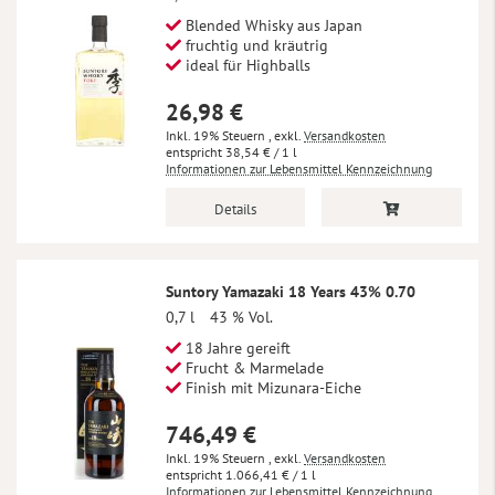
Blended Whisky aus Japan
fruchtig und kräutrig
ideal für Highballs
26,98 €
Inkl. 19% Steuern
,
exkl.
Versandkosten
38,54 €
/ 1 l
Informationen zur Lebensmittel Kennzeichnung
Details
Suntory Yamazaki 18 Years 43% 0.70
0,7 l
43 % Vol.
18 Jahre gereift
Frucht & Marmelade
Finish mit Mizunara-Eiche
746,49 €
Inkl. 19% Steuern
,
exkl.
Versandkosten
1.066,41 €
/ 1 l
Informationen zur Lebensmittel Kennzeichnung