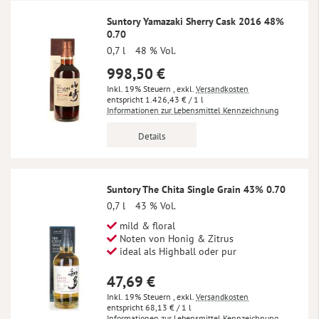
Suntory Yamazaki Sherry Cask 2016 48%
0.70
0,7 l
48 % Vol.
998,50 €
Inkl. 19% Steuern
,
exkl.
Versandkosten
1.426,43 €
/ 1 l
Informationen zur Lebensmittel Kennzeichnung
Details
Suntory The Chita Single Grain 43% 0.70
0,7 l
43 % Vol.
mild & floral
Noten von Honig & Zitrus
ideal als Highball oder pur
47,69 €
Inkl. 19% Steuern
,
exkl.
Versandkosten
68,13 €
/ 1 l
Informationen zur Lebensmittel Kennzeichnung