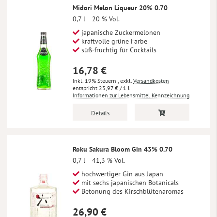
Midori Melon Liqueur 20% 0.70
0,7 l
20 % Vol.
japanische Zuckermelonen
kraftvolle grüne Farbe
süß-fruchtig für Cocktails
16,78 €
Inkl. 19% Steuern
,
exkl.
Versandkosten
23,97 €
/ 1 l
Informationen zur Lebensmittel Kennzeichnung
Details
Roku Sakura Bloom Gin 43% 0.70
0,7 l
41,3 % Vol.
hochwertiger Gin aus Japan
mit sechs japanischen Botanicals
Betonung des Kirschblütenaromas
26,90 €