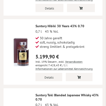
Details
Suntory Hibiki 30 Years 43% 0.70
0,7 l
43 % Vol.
30 Jahre gereift
süß, nussig, schokoladig
streng limitiert & preisgekrönt
5.199,90 €
Inkl. 19% Steuern
,
exkl.
Versandkosten
7.428,43 €
/ 1 l
Informationen zur Lebensmittel Kennzeichnung
Details
Suntory Toki Blended Japanese Whisky 43%
0.70
0,7 l
43 % Vol.