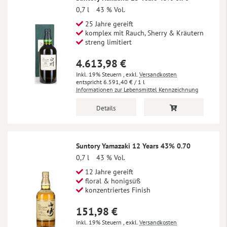
0,7 l
43 % Vol.
25 Jahre gereift
komplex mit Rauch, Sherry & Kräutern
streng limitiert
4.613,98 €
Inkl. 19% Steuern
,
exkl.
Versandkosten
6.591,40 €
/ 1 l
Informationen zur Lebensmittel Kennzeichnung
Details
Suntory Yamazaki 12 Years 43% 0.70
0,7 l
43 % Vol.
12 Jahre gereift
floral & honigsüß
konzentriertes Finish
151,98 €
Inkl. 19% Steuern
,
exkl.
Versandkosten