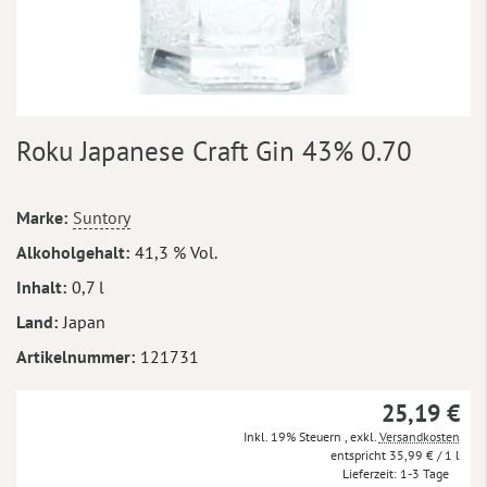
Zum
Roku Japanese Craft Gin 43% 0.70
Anfang
der
Bildergalerie
Mehr
Marke
Suntory
springen
Informationen
Alkoholgehalt
41,3 % Vol.
Inhalt
0,7 l
Land
Japan
Artikelnummer
121731
25,19 €
Inkl. 19% Steuern
,
exkl.
Versandkosten
35,99 €
/ 1 l
Lieferzeit
1-3 Tage