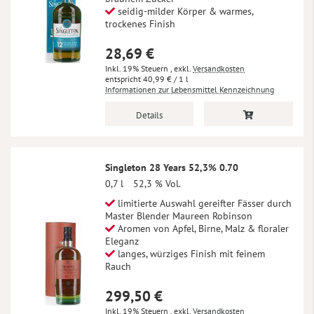
seidig-milder Körper & warmes,
trockenes Finish
28,69 €
Inkl. 19% Steuern
,
exkl.
Versandkosten
40,99 €
/ 1 l
Informationen zur Lebensmittel Kennzeichnung
Details
Singleton 28 Years 52,3% 0.70
0,7 l
52,3 % Vol.
limitierte Auswahl gereifter Fässer durch
Master Blender Maureen Robinson
Aromen von Apfel, Birne, Malz & floraler
Eleganz
langes, würziges Finish mit feinem
Rauch
299,50 €
Inkl. 19% Steuern
,
exkl.
Versandkosten