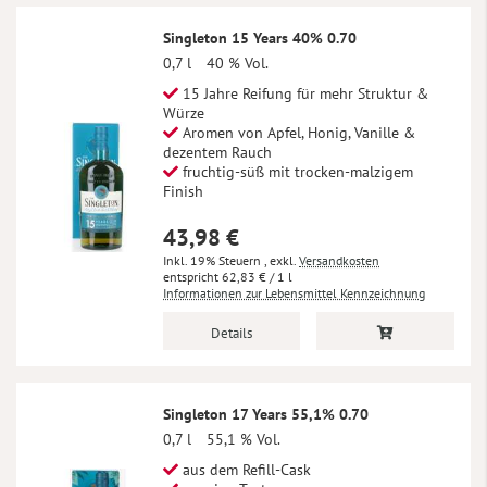
Singleton 15 Years 40% 0.70
0,7 l
40 % Vol.
15 Jahre Reifung für mehr Struktur &
Würze
Aromen von Apfel, Honig, Vanille &
dezentem Rauch
fruchtig-süß mit trocken-malzigem
Finish
43,98 €
Inkl. 19% Steuern
,
exkl.
Versandkosten
62,83 €
/ 1 l
Informationen zur Lebensmittel Kennzeichnung
Details
Singleton 17 Years 55,1% 0.70
0,7 l
55,1 % Vol.
aus dem Refill-Cask