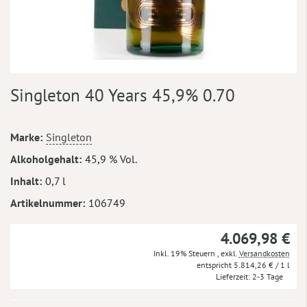
Zum
Singleton 40 Years 45,9% 0.70
Anfang
der
Bildergalerie
Mehr
Marke
Singleton
springen
Informationen
Alkoholgehalt
45,9 % Vol.
Inhalt
0,7 l
Artikelnummer
106749
4.069,98 €
Inkl. 19% Steuern
,
exkl.
Versandkosten
5.814,26 €
/ 1 l
Lieferzeit
2-3 Tage