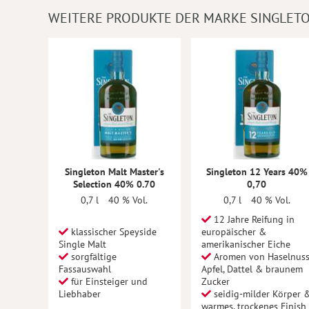
WEITERE PRODUKTE DER MARKE SINGLET
Singleton Malt Master's
Singleton 12 Years 40%
Selection 40% 0.70
0,70
0,7 l
40 % Vol.
0,7 l
40 % Vol.
12 Jahre Reifung in
klassischer Speyside
europäischer &
Single Malt
amerikanischer Eiche
sorgfältige
Aromen von Haselnuss
Fassauswahl
Apfel, Dattel & braunem
für Einsteiger und
Zucker
Liebhaber
seidig-milder Körper 
warmes, trockenes Finish