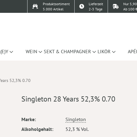
Produktsortiment
Lieferzeit
Nur 5,90
5.000 Artikel
2-3 Tage
Ab 100 €
(E)Y
WEIN
SEKT & CHAMPAGNER
LIKÖR
APÉ
Years 52,3% 0.70
Singleton 28 Years 52,3% 0.70
Mehr
Marke
Singleton
Informationen
Alkoholgehalt
52,3 % Vol.