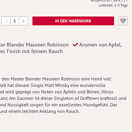
427,86 €
/ 1 l
Lieferzeit
1-3 Tage
IN DEN WARENKORB
ster Blender Maureen Robinson
Aromen von Apfel,
es Finish mit feinem Rauch
 für den Master Blender Maureen Robinson eine Hand voll
ezeit hat diesem Single Malt Whisky eine wundervolle
et wird geprägt von Noten von Äpfeln und Birnen. Hinzu
nz. Am Gaumen ist dieser Singleton of Dufftown kraftvoll und
und Nussigkeit sorgen für ein exzellentes Mundgefühl. Das
n und einem leichten Anklang von Rauch.