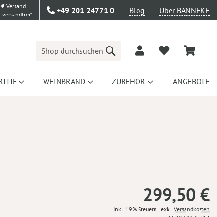
 € Versand
+49 201 24771 0
Blog
Über BANNEKE
 versandfrei*
Suche
RITIF
WEINBRAND
ZUBEHÖR
ANGEBOTE
299,50 €
Inkl. 19% Steuern
,
exkl.
Versandkosten