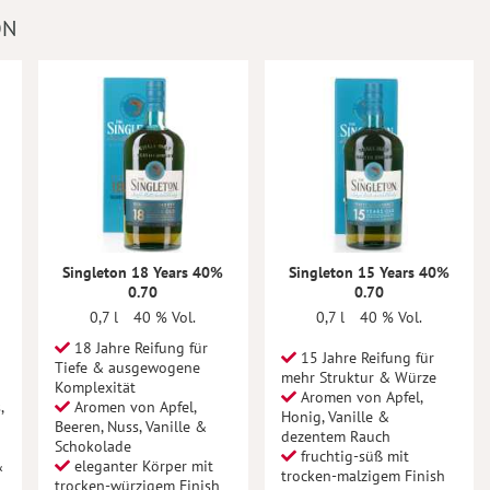
ON
Singleton 18 Years 40%
Singleton 15 Years 40%
0.70
0.70
0,7 l
40 % Vol.
0,7 l
40 % Vol.
18 Jahre Reifung für
15 Jahre Reifung für
Tiefe & ausgewogene
mehr Struktur & Würze
Komplexität
Aromen von Apfel,
,
Aromen von Apfel,
Honig, Vanille &
Beeren, Nuss, Vanille &
dezentem Rauch
Schokolade
fruchtig-süß mit
&
eleganter Körper mit
trocken-malzigem Finish
trocken-würzigem Finish