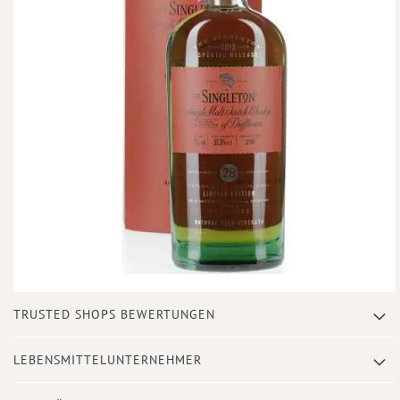
Zum
TRUSTED SHOPS BEWERTUNGEN
Anfang
der
Bildergalerie
LEBENSMITTELUNTERNEHMER
springen