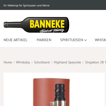
Ihr Webshop für Spirituosen und Weine
NEUE ARTIKEL
MARKEN
SPIRITUOSEN
WHISK
Home
Whisk(e)y
Schottland
Highland Speyside
Singleton 28 
Zum
Ende
der
Bildergalerie
springen