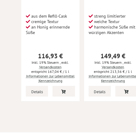
aus dem Refill-Cask
streng limitierter
cremige Textur
weiche Textur
an Honig erinnernde
harmonische Süße mit
Süße
würzigen Akzenten
116,93 €
149,49 €
Inkl. 19% Steuern
,
exkl.
Inkl. 19% Steuern
,
exkl.
Versandkosten
Versandkosten
167,04 €
/ 1 l
213,56 €
/ 1 l
Informationen zur Lebensmittel
Informationen zur Lebensmitte
Kennzeichnung
Kennzeichnung
Details
Details