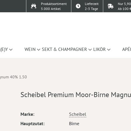
Produktsortiment
Lieferzeit
Nur 5,90
5.000 Artikel
2-3 Tage
Ab 100 €
(E)Y
WEIN
SEKT & CHAMPAGNER
LIKÖR
APÉ
agnum 40% 1.50
Scheibel Premium Moor-Birne Magn
Mehr
Marke
Scheibel
Informationen
Hauptzutat
Birne