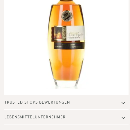
Zum
TRUSTED SHOPS BEWERTUNGEN
Anfang
der
Bildergalerie
LEBENSMITTELUNTERNEHMER
springen