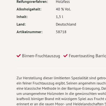
Reifungsverfahren
Holzfass
Alkoholgehalt
40 % Vol.
Inhalt
1,5 l
Land
Deutschland
Artikelnummer
58718
Birnen-Fruchtauszug
Feuertoasting Barri
Zur Herstellung dieser limitierten Spezialität sind get
ein feiner Fruchtauszug ergibt. Seinen angenehm rauchi
eine klassische Methode in der Barrique-Erzeugung. Dab
um unangenehme Holznoten in die gewünschten wohlri
kraftvoll birniger Brand mit würzigem Spiel aus Frucht
erinnert er an die rauen Moor- und Heidelandschaften 