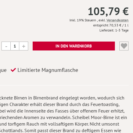
105,79 €
Inkl. 19% Steuern
,
exkl.
Versandkosten
70,53 €
/ 1 l
Lieferzeit
1-3 Tage
IN DEN WARENKORB
que
Limitierte Magnumflasche
rocknete Birnen in Birnenbrand eingelegt worden, wodurch sich
gen Charakter erhält dieser Brand durch das Feuertoasting,
ei wird die Innenseite des Fasses über offenem Feuer erhitzt,
echenden Aromen zu verwandeln. Scheibel Moor-Birne ist ein
 und torfigem Rauch mit vollsaftigem Körper. Nicht umsonst
Schottlands. Somit passt dieser Brand zu deftigem Essen wie