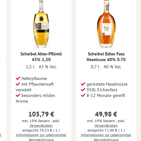
Scheibel Altes-Pflümli
Scheibel Edles Fass
0
43% 1,50
Haselnuss 40% 0.70
1,5 l
43 % Vol.
0,7 l
40 % Vol.
Haferpflaume
mit Pflaumensaft
geröstete Haselnüsse
veredelt
350L Eichenfass
besonders mildes
8-12 Monate gereift
Aroma
105,79 €
49,98 €
Inkl. 19% Steuern
,
exkl.
Inkl. 19% Steuern
,
exkl.
Versandkosten
Versandkosten
70,53 €
/ 1 l
71,40 €
/ 1 l
l
Informationen zur Lebensmittel
Informationen zur Lebensmittel
Kennzeichnung
Kennzeichnung