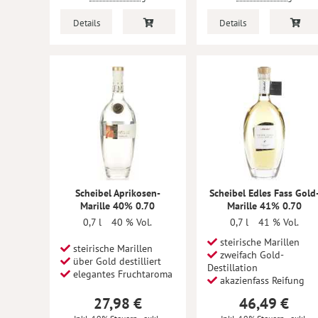
Details
Details
Scheibel Aprikosen-
Scheibel Edles Fass Gold
Marille 40% 0.70
Marille 41% 0.70
0,7 l
40 % Vol.
0,7 l
41 % Vol.
steirische Marillen
steirische Marillen
zweifach Gold-
über Gold destilliert
Destillation
elegantes Fruchtaroma
akazienfass Reifung
27,98 €
46,49 €