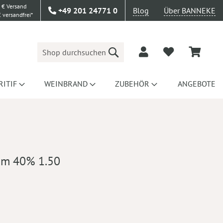
 € Versand
+49 201 24771 0
Blog
Über BANNEKE
 versandfrei*
Suche
RITIF
WEINBRAND
ZUBEHÖR
ANGEBOTE
um 40% 1.50