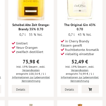
-
Scheibel Alte Zeit Orange-
The Original Gin 43%
Brandy 35% 0.70
0.70
0,7 l
35 % Vol.
0,7 l
43 % Vol.
in Cherry Brandy
limitiert
Fässern gereift
Vesuv Orangen
fruchtbetonte Aromatik
zweifach destilliert
vielseitig einsetzbar
75,98 €
52,49 €
Inkl. 19% Steuern
,
exkl.
Inkl. 19% Steuern
,
exkl.
Versandkosten
Versandkosten
108,54 €
/ 1 l
74,99 €
/ 1 l
l
Informationen zur Lebensmittel
Informationen zur Lebensmittel
Kennzeichnung
Kennzeichnung
Details
Details