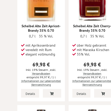
Scheibel Alte Zeit Apricot-
Scheibel Alte Zeit Cherry
Brandy 35% 0.70
Brandy 35% 0.70
0,7 l
35 % Vol.
0,7 l
35 % Vol.
mit Aprikosenbrand
über Holz gebrannt
veredelt mit Rum
mit Maraska Kirschen
elegant vollmundig
35% Vol.
69,98 €
69,98 €
Inkl. 19% Steuern
,
exkl.
Inkl. 19% Steuern
,
exkl.
Versandkosten
Versandkosten
99,97 €
/ 1 l
99,97 €
/ 1 l
Informationen zur Lebensmittel
Informationen zur Lebensmitte
Kennzeichnung
Kennzeichnung
Details
Details