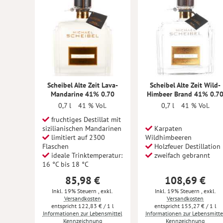
Scheibel Alte Zeit Lava-
Scheibel Alte Zeit Wild-
Mandarine 41% 0.70
Himbeer Brand 41% 0.7
0,7 l
41 % Vol.
0,7 l
41 % Vol.
fruchtiges Destillat mit
sizilianischen Mandarinen
Karpaten
limitiert auf 2300
Wildhimbeeren
Flaschen
Holzfeuer Destillation
ideale Trinktemperatur:
zweifach gebrannt
16 °C bis 18 °C
85,98 €
108,69 €
Inkl. 19% Steuern
,
exkl.
Inkl. 19% Steuern
,
exkl.
Versandkosten
Versandkosten
122,83 €
/ 1 l
155,27 €
/ 1 l
Informationen zur Lebensmittel
Informationen zur Lebensmitte
Kennzeichnung
Kennzeichnung