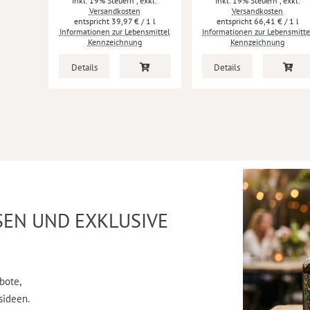
Inkl. 19% Steuern
,
exkl.
Inkl. 19% Steuern
,
exkl.
Versandkosten
Versandkosten
39,97 €
/ 1 l
66,41 €
/ 1 l
Informationen zur Lebensmittel
Informationen zur Lebensmitte
Kennzeichnung
Kennzeichnung
Details
Details
SEN UND EXKLUSIVE
bote,
sideen.