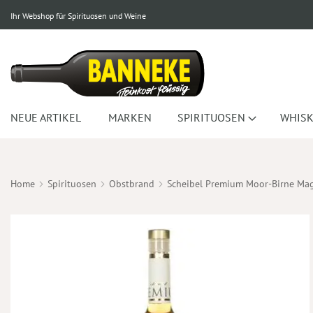
Ihr Webshop für Spirituosen und Weine
NEUE ARTIKEL
MARKEN
SPIRITUOSEN
WHISK
Home
Spirituosen
Obstbrand
Scheibel Premium Moor-Birne M
Zum
Ende
der
Bildergalerie
springen