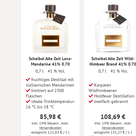
Scheibel Alte Zeit Lava-
Scheibel Alte Zeit Wild-
Mandarine 41% 0.70
Himbeer Brand 41% 0.7
0,7 l
41 % Vol.
0,7 l
41 % Vol.
fruchtiges Destillat mit
sizilianischen Mandarinen
Karpaten
limitiert auf 2300
Wildhimbeeren
Flaschen
Holzfeuer Destillation
ideale Trinktemperatur:
zweifach gebrannt
16 °C bis 18 °C
85,98 €
108,69 €
Inkl. 19% Steuern
,
exkl.
Inkl. 19% Steuern
,
exkl.
Versandkosten
Versandkosten
122,83 €
/ 1 l
155,27 €
/ 1 l