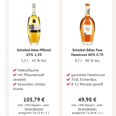
Scheibel Altes-Pflümli
Scheibel Edles Fass
0
43% 1,50
Haselnuss 40% 0.70
1,5 l
43 % Vol.
0,7 l
40 % Vol.
Haferpflaume
mit Pflaumensaft
geröstete Haselnüsse
veredelt
350L Eichenfass
besonders mildes
8-12 Monate gereift
Aroma
105,79 €
49,98 €
Inkl. 19% Steuern
,
exkl.
Inkl. 19% Steuern
,
exkl.
Versandkosten
Versandkosten
70,53 €
/ 1 l
71,40 €
/ 1 l