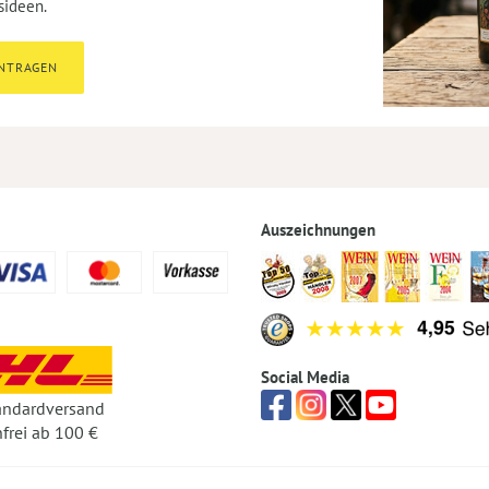
sideen.
INTRAGEN
Auszeichnungen
Social Media
andardversand
frei ab 100 €