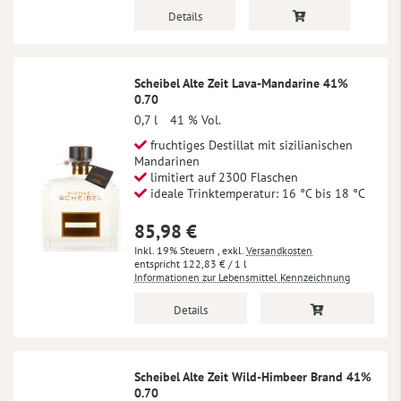
Details
Scheibel Alte Zeit Lava-Mandarine 41%
0.70
0,7 l
41 % Vol.
fruchtiges Destillat mit sizilianischen
Mandarinen
limitiert auf 2300 Flaschen
ideale Trinktemperatur: 16 °C bis 18 °C
85,98 €
Inkl. 19% Steuern
,
exkl.
Versandkosten
122,83 €
/ 1 l
Informationen zur Lebensmittel Kennzeichnung
Details
Scheibel Alte Zeit Wild-Himbeer Brand 41%
0.70