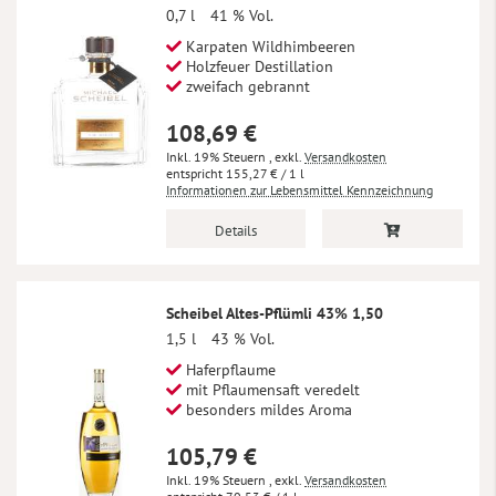
0,7 l
41 % Vol.
Karpaten Wildhimbeeren
Holzfeuer Destillation
zweifach gebrannt
108,69 €
Inkl. 19% Steuern
,
exkl.
Versandkosten
155,27 €
/ 1 l
Informationen zur Lebensmittel Kennzeichnung
Details
Scheibel Altes-Pflümli 43% 1,50
1,5 l
43 % Vol.
Haferpflaume
mit Pflaumensaft veredelt
besonders mildes Aroma
105,79 €
Inkl. 19% Steuern
,
exkl.
Versandkosten