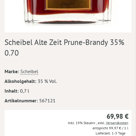
Zum
Scheibel Alte Zeit Prune-Brandy 35%
Anfang
der
0.70
Bildergalerie
springen
Mehr
Marke
Scheibel
Informationen
Alkoholgehalt
35 % Vol.
Inhalt
0,7 l
Artikelnummer
567121
69,98 €
Inkl. 19% Steuern
,
exkl.
Versandkosten
99,97 €
/ 1 l
Lieferzeit
1-3 Tage