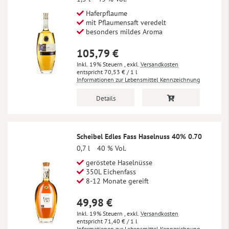
Haferpflaume
mit Pflaumensaft veredelt
besonders mildes Aroma
105,79 €
Inkl. 19% Steuern
,
exkl.
Versandkosten
70,53 €
/ 1 l
Informationen zur Lebensmittel Kennzeichnung
Details
Scheibel Edles Fass Haselnuss 40% 0.70
0,7 l
40 % Vol.
geröstete Haselnüsse
350L Eichenfass
8-12 Monate gereift
49,98 €
Inkl. 19% Steuern
,
exkl.
Versandkosten
71,40 €
/ 1 l
Informationen zur Lebensmittel Kennzeichnung