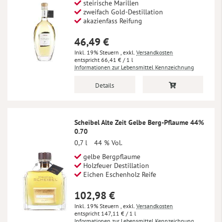
steirische Marillen
zweifach Gold-Destillation
akazienfass Reifung
46,49 €
Inkl. 19% Steuern
,
exkl.
Versandkosten
66,41 €
/ 1 l
Informationen zur Lebensmittel Kennzeichnung
Details
Scheibel Alte Zeit Gelbe Berg-Pflaume 44%
0.70
0,7 l
44 % Vol.
gelbe Bergpflaume
Holzfeuer Destillation
Eichen Eschenholz Reife
102,98 €
Inkl. 19% Steuern
,
exkl.
Versandkosten
147,11 €
/ 1 l
Informationen zur Lebensmittel Kennzeichnung