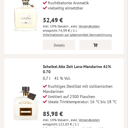
fruchtbetonte Aromatik
vielseitig einsetzbar
52,49 €
Inkl. 19% Steuern
,
exkl.
Versandkosten
74,99 €
/ 1 l
Informationen zur Lebensmittel Kennzeichnung
Details
Scheibel Alte Zeit Lava-Mandarine 41%
0.70
0,7 l
41 % Vol.
fruchtiges Destillat mit sizilianischen
Mandarinen
limitiert auf 2300 Flaschen
ideale Trinktemperatur: 16 °C bis 18 °C
85,98 €
Inkl. 19% Steuern
,
exkl.
Versandkosten
122,83 €
/ 1 l