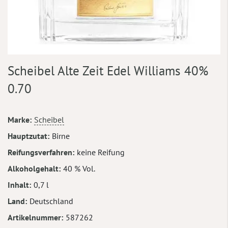
Zum
Scheibel Alte Zeit Edel Williams 40%
Anfang
der
0.70
Bildergalerie
springen
Mehr
Marke
Scheibel
Informationen
Hauptzutat
Birne
Reifungsverfahren
keine Reifung
Alkoholgehalt
40 % Vol.
Inhalt
0,7 l
Land
Deutschland
Artikelnummer
587262