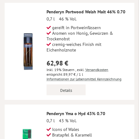
Penderyn Portwood Welsh Malt 46% 0.70
0,7 l
46 % Vol.
gereift in Portweinfässern
Aromen von Honig, Gewürzen &
Trockenobst
cremig-weiches Finish mit
Eichenholznote
62,98 €
Inkl. 19% Steuern
,
exkl.
Versandkosten
89,97 €
/ 1 l
Informationen zur Lebensmittel Kennzeichnung
Details
Penderyn Yma o Hyd 43% 0.70
0,7 l
43 % Vol.
Icons of Wales
Bratapfel & Karamell