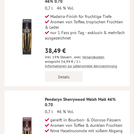
46% 0.70
0,7 l
46 % Vol.
Madeira-Finish für fruchtige Tiefe
Aromen von Toffee, tropischen Früchten
& Leder
nur 1 Fass pro Tag - exklusiv & mehrfach
ausgezeichnet
38,49 €
Inkl. 19% Steuern
,
exkl.
Versandkosten
54,99 €
/ 1 l
Informationen zur Lebensmittel Kennzeichnung
Details
Penderyn Sherrywood Welsh Malt 46%
0.70
0,7 l
46 % Vol.
gereift in Bourbon- & Oloroso-Fässern
Aromen von Toffee & dunklen Früchten
feine Haselnussnote mit süßem Abgang