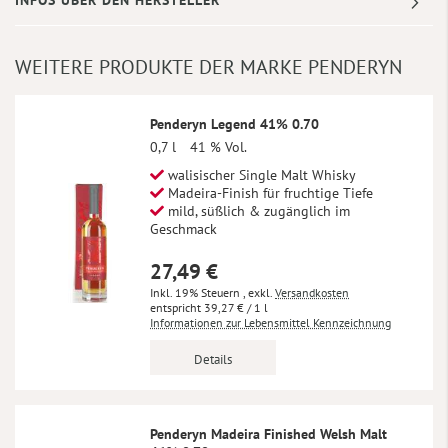
WEITERE PRODUKTE DER MARKE PENDERYN
Penderyn Legend 41% 0.70
0,7 l
41 % Vol.
walisischer Single Malt Whisky
Madeira-Finish für fruchtige Tiefe
mild, süßlich & zugänglich im
Geschmack
27,49 €
Inkl. 19% Steuern
,
exkl.
Versandkosten
39,27 €
/ 1 l
Informationen zur Lebensmittel Kennzeichnung
Details
Penderyn Madeira Finished Welsh Malt