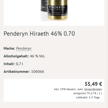
Zum
Penderyn Hiraeth 46% 0.70
Anfang
der
Bildergalerie
Mehr
Marke
Penderyn
springen
Informationen
Alkoholgehalt
46 % Vol.
Inhalt
0,7 l
Artikelnummer
106066
55,49 €
Inkl. 19% Steuern
,
exkl.
Versandkosten
79,27 €
/ 1 l
Lieferzeit
1-3 Tage