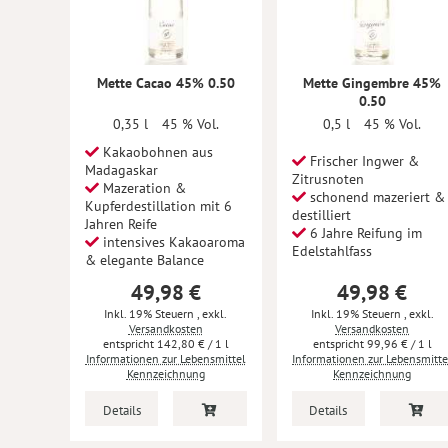
Mette Cacao 45% 0.50
Mette Gingembre 45%
0.50
0,35 l
45 % Vol.
0,5 l
45 % Vol.
Kakaobohnen aus
Frischer Ingwer &
Madagaskar
Zitrusnoten
Mazeration &
schonend mazeriert &
Kupferdestillation mit 6
destilliert
Jahren Reife
6 Jahre Reifung im
intensives Kakaoaroma
Edelstahlfass
& elegante Balance
49,98 €
49,98 €
Inkl. 19% Steuern
,
exkl.
Inkl. 19% Steuern
,
exkl.
Versandkosten
Versandkosten
142,80 €
/ 1 l
99,96 €
/ 1 l
Informationen zur Lebensmittel
Informationen zur Lebensmitte
Kennzeichnung
Kennzeichnung
Details
Details