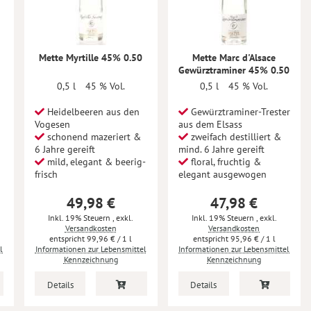
Mette Myrtille 45% 0.50
Mette Marc d'Alsace
Gewürztraminer 45% 0.50
0,5 l
45 % Vol.
0,5 l
45 % Vol.
Heidelbeeren aus den
Gewürztraminer-Trester
Vogesen
aus dem Elsass
schonend mazeriert &
zweifach destilliert &
6 Jahre gereift
mind. 6 Jahre gereift
mild, elegant & beerig-
floral, fruchtig &
frisch
elegant ausgewogen
49,98 €
47,98 €
Inkl. 19% Steuern
,
exkl.
Inkl. 19% Steuern
,
exkl.
Versandkosten
Versandkosten
99,96 €
/ 1 l
95,96 €
/ 1 l
l
Informationen zur Lebensmittel
Informationen zur Lebensmittel
Kennzeichnung
Kennzeichnung
Details
Details