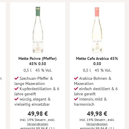
Mette Poivre (Pfeffer)
Mette Cafe Arabica 45%
45% 0.50
0.50
0,5 l
45 % Vol.
0,5 l
45 % Vol.
m
Szechuan-Pfeffer &
Arabica-Bohnen &
lange Mazeration
Mazeration
Kupferdestillation & 6
einfach destilliert & 6
Jahre gereift
Jahre gereift
würzig, elegant &
intensiv, mild &
vielseitig einsetzbar
harmonisch
49,98 €
49,98 €
Inkl. 19% Steuern
,
exkl.
Inkl. 19% Steuern
,
exkl.
Versandkosten
Versandkosten
99,96 €
/ 1 l
99,96 €
/ 1 l