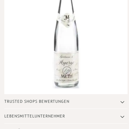
Zum
TRUSTED SHOPS BEWERTUNGEN
Anfang
der
Bildergalerie
LEBENSMITTELUNTERNEHMER
springen