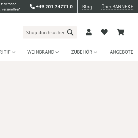
 € Versand
+49 201 24771 0
Blog
Über BANNEKE
 versandfrei*
Suche
RITIF
WEINBRAND
ZUBEHÖR
ANGEBOTE