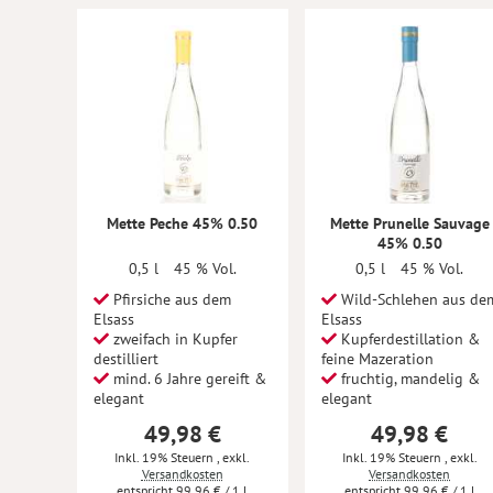
Mette Peche 45% 0.50
Mette Prunelle Sauvage
45% 0.50
0,5 l
45 % Vol.
0,5 l
45 % Vol.
Pfirsiche aus dem
Wild-Schlehen aus de
Elsass
Elsass
zweifach in Kupfer
Kupferdestillation &
destilliert
feine Mazeration
mind. 6 Jahre gereift &
fruchtig, mandelig &
elegant
elegant
49,98 €
49,98 €
Inkl. 19% Steuern
,
exkl.
Inkl. 19% Steuern
,
exkl.
Versandkosten
Versandkosten
99,96 €
/ 1 l
99,96 €
/ 1 l