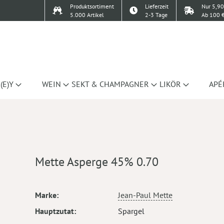
Produktsortiment
Lieferzeit
Nur 5,90
5.000 Artikel
2-3 Tage
Ab 100 €
(E)Y
WEIN
SEKT & CHAMPAGNER
LIKÖR
APÉ
Mette Asperge 45% 0.70
Mehr
Marke
Jean-Paul Mette
Informationen
Hauptzutat
Spargel