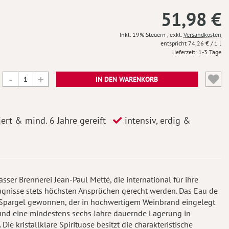
51,98 €
Inkl. 19% Steuern
,
exkl.
Versandkosten
74,26 €
/ 1 l
Lieferzeit
1-3 Tage
IN DEN WARENKORB
iert & mind. 6 Jahre gereift
intensiv, erdig &
sser Brennerei Jean-Paul Metté, die international für ihre
gnisse stets höchsten Ansprüchen gerecht werden. Das Eau de
er Spargel gewonnen, der in hochwertigem Weinbrand eingelegt
n und eine mindestens sechs Jahre dauernde Lagerung in
ie kristallklare Spirituose besitzt die charakteristische