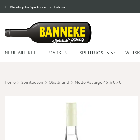
Ihr Webshop für Spirituosen und Weine
NEUE ARTIKEL
MARKEN
SPIRITUOSEN
WHISK
Home
Spirituosen
Obstbrand
Mette Asperge 45% 0.70
Zum
Ende
der
Bildergalerie
springen