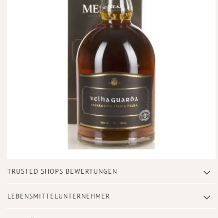
Zum
TRUSTED SHOPS BEWERTUNGEN
Anfang
der
Bildergalerie
LEBENSMITTELUNTERNEHMER
springen