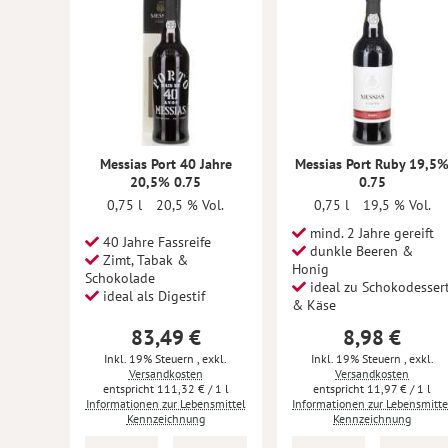
Messias Port 40 Jahre
Messias Port Ruby 19,5
20,5% 0.75
0.75
0,75 l
20,5 % Vol.
0,75 l
19,5 % Vol.
mind. 2 Jahre gereift
40 Jahre Fassreife
dunkle Beeren &
Zimt, Tabak &
Honig
Schokolade
ideal zu Schokodesser
ideal als Digestif
& Käse
83,49 €
8,98 €
Inkl. 19% Steuern
,
exkl.
Inkl. 19% Steuern
,
exkl.
Versandkosten
Versandkosten
111,32 €
/ 1 l
11,97 €
/ 1 l
Informationen zur Lebensmittel
Informationen zur Lebensmitte
Kennzeichnung
Kennzeichnung