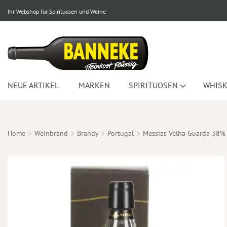
Ihr Webshop für Spirituosen und Weine
NEUE ARTIKEL
MARKEN
SPIRITUOSEN
WHISK
Home
Weinbrand
Brandy
Portugal
Messias Velha Guarda 38%
Zum
Ende
der
Bildergalerie
springen