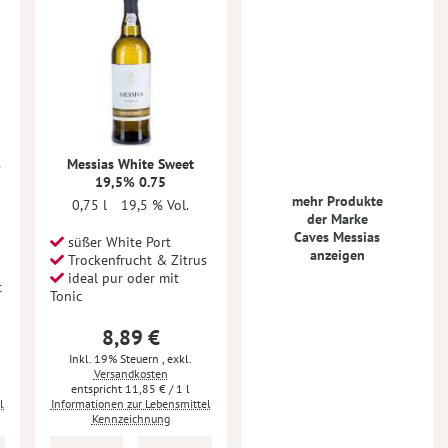
%
Messias White Sweet
19,5% 0.75
mehr Produkte
0,75 l
19,5 % Vol.
der Marke
Caves Messias
süßer White Port
anzeigen
Trockenfrucht & Zitrus
ideal pur oder mit
t
Tonic
8,89 €
Inkl. 19% Steuern
,
exkl.
Versandkosten
11,85 €
/ 1 l
l
Informationen zur Lebensmittel
Kennzeichnung