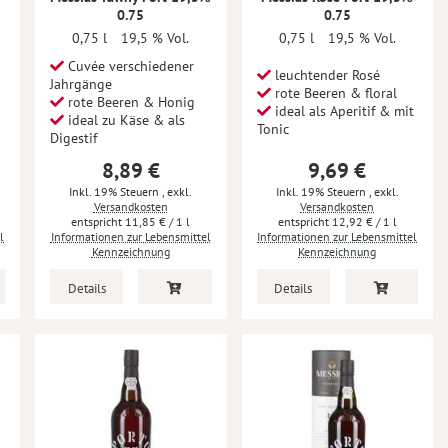
0.75
0.75
0,75 l
19,5 % Vol.
0,75 l
19,5 % Vol.
Cuvée verschiedener
leuchtender Rosé
Jahrgänge
rote Beeren & floral
rote Beeren & Honig
ideal als Aperitif & mit
ideal zu Käse & als
Tonic
Digestif
8,89 €
9,69 €
Inkl. 19% Steuern
,
exkl.
Inkl. 19% Steuern
,
exkl.
Versandkosten
Versandkosten
11,85 €
/ 1 l
12,92 €
/ 1 l
l
Informationen zur Lebensmittel
Informationen zur Lebensmittel
Kennzeichnung
Kennzeichnung
Details
Details