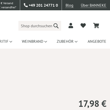
 € Versand
+49 201 24771 0
Blog
Über BANNEKE
 versandfrei*
Suche
RITIF
WEINBRAND
ZUBEHÖR
ANGEBOTE
17,98 €