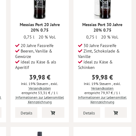
Messias Port 20 Jahre
Messias Port 30 Jahre
20% 0.75
20% 0.75
0,75 l
20 % Vol.
0,75 l
20 % Vol.
20 Jahre Fassreife
30 Jahre Fassreife
Beeren, Vanille &
Zimt, Schokolade &
Gewürze
Vanille
ideal zu Käse & als
ideal zu Käse &
Aperitif
Schinken
39,98 €
59,98 €
Inkl. 19% Steuern
,
exkl.
Inkl. 19% Steuern
,
exkl.
Versandkosten
Versandkosten
53,31 €
/ 1 l
79,97 €
/ 1 l
l
Informationen zur Lebensmittel
Informationen zur Lebensmittel
Kennzeichnung
Kennzeichnung
Details
Details