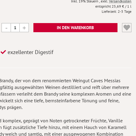
Inkl. 19% Steuern
,
exkl.
Versandkosten
25,69 €
/ 1 l
Lieferzeit
2-3 Tage
IN DEN WARENKORB
exzellenter Digestif
r Brandy, der von dem renommierten Weingut Caves Messias
rgfältig ausgewählten Weinen destilliert und reift über mehrere
henfässern verleiht dem Brandy seine komplexen Aromen und eine
ckelt sich eine tiefe, bernsteinfarbene Tönung und feine,
dys prägen.
d komplex, geprägt von Noten getrockneter Früchte, Vanille
n fügt zusätzliche Tiefe hinzu, mit einem Hauch von Karamell
ndy weich und samtig, mit einer ausgewogenen Kombination