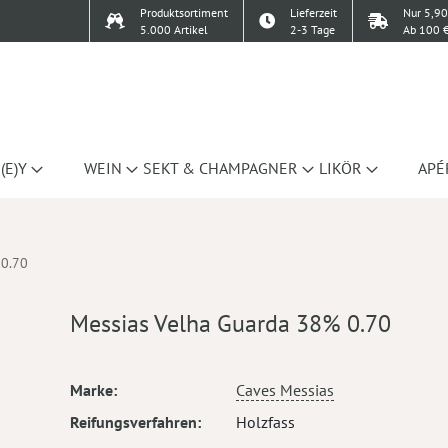
Produktsortiment
Lieferzeit
Nur 5,90
5.000 Artikel
2-3 Tage
Ab 100 €
(E)Y
WEIN
SEKT & CHAMPAGNER
LIKÖR
APÉ
 0.70
Messias Velha Guarda 38% 0.70
Mehr
Marke
Caves Messias
Informationen
Reifungsverfahren
Holzfass