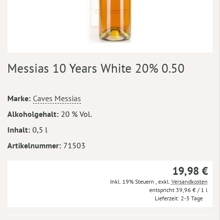
Zum
Messias 10 Years White 20% 0.50
Anfang
der
Bildergalerie
Mehr
Marke
Caves Messias
springen
Informationen
Alkoholgehalt
20 % Vol.
Inhalt
0,5 l
Artikelnummer
71503
19,98 €
Inkl. 19% Steuern
,
exkl.
Versandkosten
39,96 €
/ 1 l
Lieferzeit
2-3 Tage