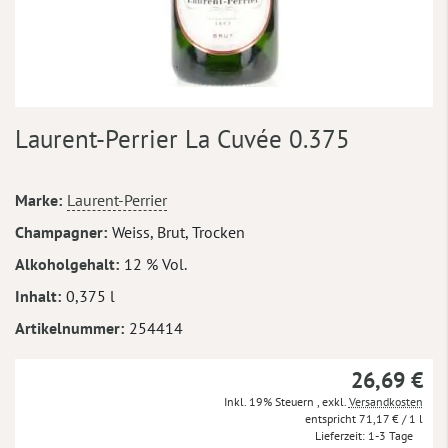
Zum
Laurent-Perrier La Cuvée 0.375
Anfang
der
Bildergalerie
Mehr
Marke
Laurent-Perrier
springen
Informationen
Champagner
Weiss, Brut, Trocken
Alkoholgehalt
12 % Vol.
Inhalt
0,375 l
Artikelnummer
254414
26,69 €
Inkl. 19% Steuern
,
exkl.
Versandkosten
71,17 €
/ 1 l
Lieferzeit
1-3 Tage