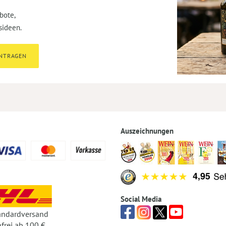
bote,
sideen.
INTRAGEN
Auszeichnungen
Social Media
andardversand
frei ab 100 €