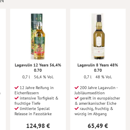
IN
Lagavulin 12 Years 56,4%
Lagavulin 8 Years 48%
0.70
0.70
0,7 l
56,4 % Vol.
0,7 l
48 % Vol.
12 Jahre Reifung in
200 Jahre Lagavulin -
n
Eichenfässern
Jubiläumsedition
intensive Torfigkeit &
gereift in europäischer
fruchtige Tiefe
& amerikanischer Eiche
limitierte Special
rauchig, fruchtig &
Release in Fassstärke
würzig im Abgang
124,98 €
65,49 €