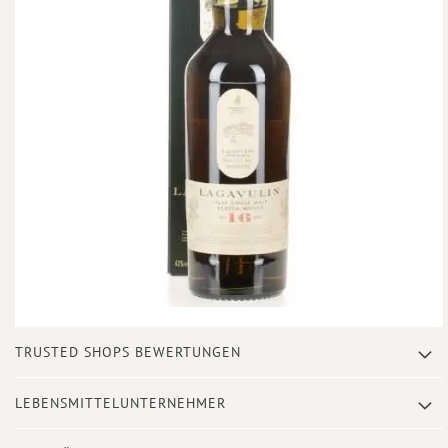
Zum
TRUSTED SHOPS BEWERTUNGEN
Anfang
der
Bildergalerie
LEBENSMITTELUNTERNEHMER
springen