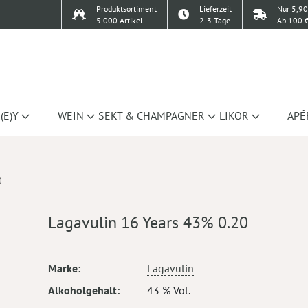
Produktsortiment
Lieferzeit
Nur 5,90
5.000 Artikel
2-3 Tage
Ab 100 €
(E)Y
WEIN
SEKT & CHAMPAGNER
LIKÖR
APÉ
0
Lagavulin 16 Years 43% 0.20
Mehr
Marke
Lagavulin
Informationen
Alkoholgehalt
43 % Vol.