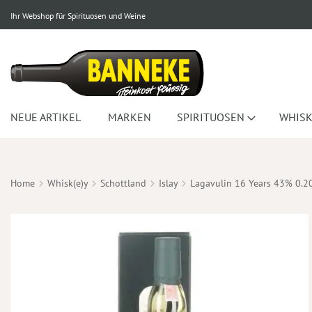
Ihr Webshop für Spirituosen und Weine
NEUE ARTIKEL
MARKEN
SPIRITUOSEN
WHISK
Home
Whisk(e)y
Schottland
Islay
Lagavulin 16 Years 43% 0.2
Zum
Ende
der
Bildergalerie
springen