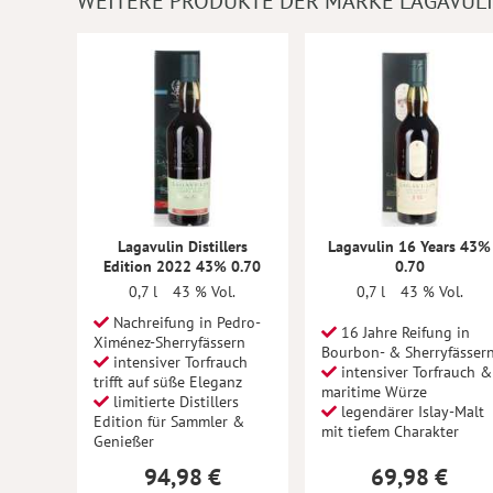
WEITERE PRODUKTE DER MARKE LAGAVUL
Lagavulin Distillers
Lagavulin 16 Years 43%
Edition 2022 43% 0.70
0.70
0,7 l
43 % Vol.
0,7 l
43 % Vol.
Nachreifung in Pedro-
16 Jahre Reifung in
Ximénez-Sherryfässern
Bourbon- & Sherryfässer
intensiver Torfrauch
intensiver Torfrauch &
trifft auf süße Eleganz
maritime Würze
limitierte Distillers
legendärer Islay-Malt
Edition für Sammler &
mit tiefem Charakter
Genießer
94,98 €
69,98 €