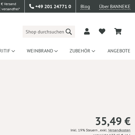
 € Versand
+49 201 24771 0
Blog
Über BANNEKE
 versandfrei*
Suche
RITIF
WEINBRAND
ZUBEHÖR
ANGEBOTE
35,49 €
Inkl. 19% Steuern
,
exkl.
Versandkosten