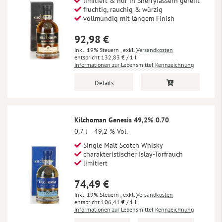
limitiert & nur in Sherryfässern gereift
fruchtig, rauchig & würzig
vollmundig mit langem Finish
92,98 €
Inkl. 19% Steuern
,
exkl.
Versandkosten
132,83 €
/ 1 l
Informationen zur Lebensmittel Kennzeichnung
Details
Kilchoman Genesis 49,2% 0.70
0,7 l
49,2 % Vol.
Single Malt Scotch Whisky
charakteristischer Islay-Torfrauch
limitiert
74,49 €
Inkl. 19% Steuern
,
exkl.
Versandkosten
106,41 €
/ 1 l
Informationen zur Lebensmittel Kennzeichnung