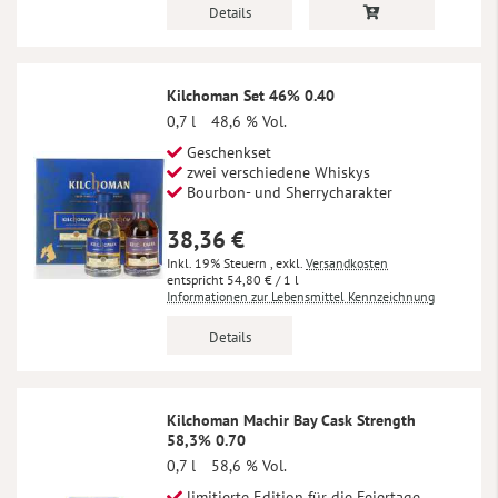
Details
Kilchoman Set 46% 0.40
0,7 l
48,6 % Vol.
Geschenkset
zwei verschiedene Whiskys
Bourbon- und Sherrycharakter
38,36 €
Inkl. 19% Steuern
,
exkl.
Versandkosten
54,80 €
/ 1 l
Informationen zur Lebensmittel Kennzeichnung
Details
Kilchoman Machir Bay Cask Strength
58,3% 0.70
0,7 l
58,6 % Vol.
limitierte Edition für die Feiertage