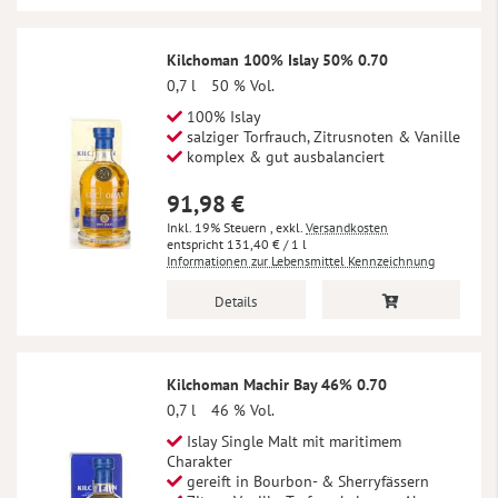
Kilchoman 100% Islay 50% 0.70
0,7 l
50 % Vol.
100% Islay
salziger Torfrauch, Zitrusnoten & Vanille
komplex & gut ausbalanciert
91,98 €
Inkl. 19% Steuern
,
exkl.
Versandkosten
131,40 €
/ 1 l
Informationen zur Lebensmittel Kennzeichnung
Details
Kilchoman Machir Bay 46% 0.70
0,7 l
46 % Vol.
Islay Single Malt mit maritimem
Charakter
gereift in Bourbon- & Sherryfässern