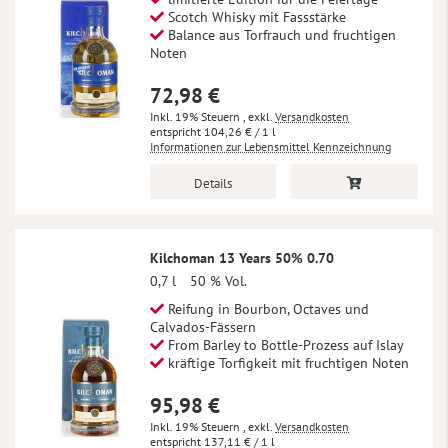
Scotch Whisky mit Fassstärke
Balance aus Torfrauch und fruchtigen
Noten
72,98 €
Inkl. 19% Steuern
,
exkl.
Versandkosten
104,26 €
/ 1 l
Informationen zur Lebensmittel Kennzeichnung
Details
Kilchoman 13 Years 50% 0.70
0,7 l
50 % Vol.
Reifung in Bourbon, Octaves und
Calvados-Fässern
From Barley to Bottle-Prozess auf Islay
kräftige Torfigkeit mit fruchtigen Noten
95,98 €
Inkl. 19% Steuern
,
exkl.
Versandkosten
137,11 €
/ 1 l