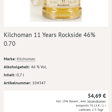
Zum
Kilchoman 11 Years Rockside 46%
Anfang
der
0.70
Bildergalerie
springen
Mehr
Marke
Kilchoman
Informationen
Alkoholgehalt
46 % Vol.
Inhalt
0,7 l
Artikelnummer
104347
54,69 €
Inkl. 19% Steuern
,
exkl.
Versandkosten
78,13 €
/ 1 l
Lieferzeit
2-3 Tage