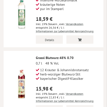
intensive Wurzelaromatik
kräuterige Noten
pur im Stamperl
18,59 €
Inkl. 19% Steuern
,
exkl.
Versandkosten
26,56 €
/ 1 l
Informationen zur Lebensmittel Kennzeichnung
Details
Grassl Blutwurz 48% 0.70
0,7 l
48 % Vol.
12 Kräuter & Johannisbrotansatz
herb-würziger Blutwurz-Stil
bayerischer Digestif-Klassiker
15,98 €
Inkl. 19% Steuern
,
exkl.
Versandkosten
22,83 €
/ 1 l
Informationen zur Lebensmittel Kennzeichnung