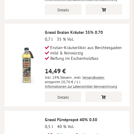
Details
Grassl Enzian Kräuter 35% 0.70
0,7 l
35 % Vol.
Enzian-Kräuterlikör aus Berchtesgaden
mild & feinwürzig
Reifung im Eschenholzfass
14,49 €
Inkl. 19% Steuern
,
exkl.
Versandkosten
20,70 €
/ 1 l
Informationen zur Lebensmittel Kennzeichnung
Details
Grassl Fürstpropst 40% 0.50
0,5 l
40 % Vol.