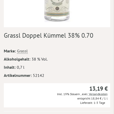
Zum
Grassl Doppel Kümmel 38% 0.70
Anfang
der
Bildergalerie
Mehr
Marke
Grassl
springen
Informationen
Alkoholgehalt
38 % Vol.
Inhalt
0,7 l
Artikelnummer
52142
13,19 €
Inkl. 19% Steuern
,
exkl.
Versandkosten
18,84 €
/ 1 l
Lieferzeit
1-3 Tage