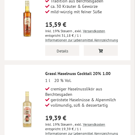
Tradition aus Berchtesgaden
ca. 30 Kräuter & Gewürze
mild-würzig mit feiner Süße
15,59 €
Inkl. 19% Steuern
,
exkl.
Versandkosten
31,18 €
/ 1 l
Informationen zur Lebensmittel Kennzeichnung
Details
Grassl Haselnuss Cocktail 20% 1.00
1 l
20 % Vol.
cremiger Haselnusslikör aus
Berchtesgaden
geröstete Haselnüsse & Alpenmilch
vollmundig, süß & dessertartig
19,39 €
Inkl. 19% Steuern
,
exkl.
Versandkosten
19,39 €
/ 1 l
Informationen zur Lebensmittel Kennzeichnung