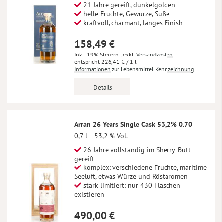
21 Jahre gereift, dunkelgolden
helle Früchte, Gewürze, Süße
kraftvoll, charmant, langes Finish
158,49 €
Inkl. 19% Steuern
,
exkl.
Versandkosten
226,41 €
/ 1 l
Informationen zur Lebensmittel Kennzeichnung
Details
Arran 26 Years Single Cask 53,2% 0.70
0,7 l
53,2 % Vol.
26 Jahre vollständig im Sherry-Butt
gereift
komplex: verschiedene Früchte, maritime
Seeluft, etwas Würze und Röstaromen
stark limitiert: nur 430 Flaschen
existieren
490,00 €