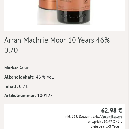
Zum
Arran Machrie Moor 10 Years 46%
Anfang
der
0.70
Bildergalerie
springen
Mehr
Marke
Arran
Informationen
Alkoholgehalt
46 % Vol.
Inhalt
0,7 l
Artikelnummer
100127
62,98 €
Inkl. 19% Steuern
,
exkl.
Versandkosten
89,97 €
/ 1 l
Lieferzeit
1-3 Tage