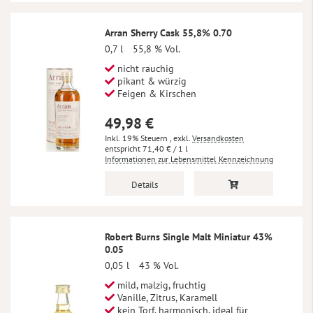
Arran Sherry Cask 55,8% 0.70
0,7 l
55,8 % Vol.
nicht rauchig
pikant & würzig
Feigen & Kirschen
49,98 €
Inkl. 19% Steuern
,
exkl.
Versandkosten
71,40 €
/ 1 l
Informationen zur Lebensmittel Kennzeichnung
Details
Robert Burns Single Malt Miniatur 43%
0.05
0,05 l
43 % Vol.
mild, malzig, fruchtig
Vanille, Zitrus, Karamell
kein Torf, harmonisch, ideal für