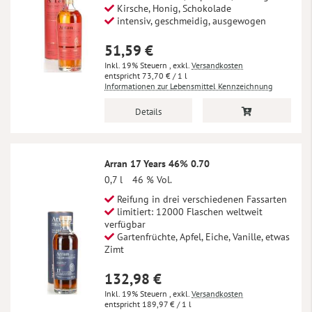
Kirsche, Honig, Schokolade
intensiv, geschmeidig, ausgewogen
51,59 €
Inkl. 19% Steuern
,
exkl.
Versandkosten
73,70 €
/ 1 l
Informationen zur Lebensmittel Kennzeichnung
Details
Arran 17 Years 46% 0.70
0,7 l
46 % Vol.
Reifung in drei verschiedenen Fassarten
limitiert: 12000 Flaschen weltweit
verfügbar
Gartenfrüchte, Apfel, Eiche, Vanille, etwas
Zimt
132,98 €
Inkl. 19% Steuern
,
exkl.
Versandkosten
189,97 €
/ 1 l