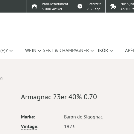
Produktsortiment
Lieferzeit
Nur 5,90
5.000 Artikel
2-3 Tage
Ab 100 €
(E)Y
WEIN
SEKT & CHAMPAGNER
LIKÖR
APÉ
70
Armagnac 23er 40% 0.70
Mehr
Marke
Baron de Sigognac
Informationen
Vintage
1923