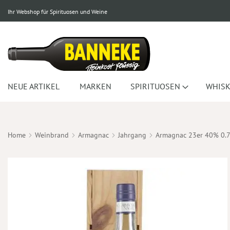
Ihr Webshop für Spirituosen und Weine
NEUE ARTIKEL
MARKEN
SPIRITUOSEN
WHISK
Home
Weinbrand
Armagnac
Jahrgang
Armagnac 23er 40% 0.
Zum
Ende
der
Bildergalerie
springen