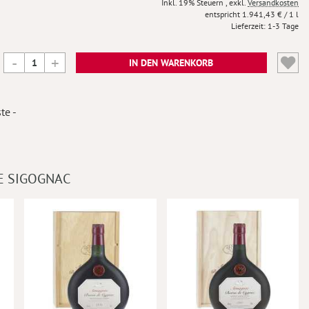
Inkl. 19% Steuern
,
exkl.
Versandkosten
1.941,43 €
/ 1 l
Lieferzeit
1-3 Tage
IN DEN WARENKORB
te -
E SIGOGNAC