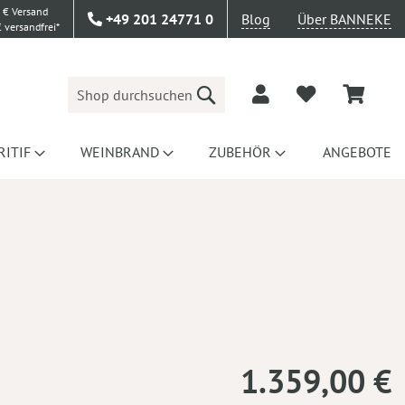
 € Versand
+49 201 24771 0
Blog
Über BANNEKE
 versandfrei*
Suche
RITIF
WEINBRAND
ZUBEHÖR
ANGEBOTE
1.359,00 €