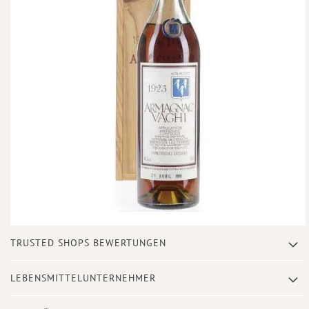
Zum
TRUSTED SHOPS BEWERTUNGEN
Anfang
der
Bildergalerie
LEBENSMITTELUNTERNEHMER
springen