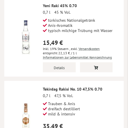
Yeni Raki 45% 0.70
0,7 l
45 % Vol.
türkisches Nationalgetränk
Anis-Aromatik
typisch milchige Trübung mit Wasser
15,49 €
Inkl. 19% Steuern
,
exkl.
Versandkosten
22,13 €
/ 1 l
Informationen zur Lebensmittel Kennzeichnung
Details
Tekirdag Rakisi No. 10 47,5% 0.70
0,7 l
47,5 % Vol.
Trauben & Anis
dreifach destilliert
mild & intensiv
35,49 €