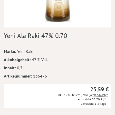
Zum
Yeni Ala Raki 47% 0.70
Anfang
der
Bildergalerie
Mehr
Marke
Yeni Raki
springen
Informationen
Alkoholgehalt
47 % Vol.
Inhalt
0,7 l
Artikelnummer
136476
23,59 €
Inkl. 19% Steuern
,
exkl.
Versandkosten
33,70 €
/ 1 l
Lieferzeit
1-3 Tage