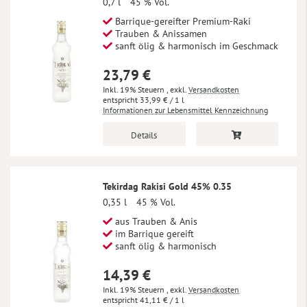
0,7 l
45 % Vol.
Barrique-gereifter Premium-Raki
Trauben & Anissamen
sanft ölig & harmonisch im Geschmack
23,79 €
Inkl. 19% Steuern
,
exkl.
Versandkosten
33,99 €
/ 1 l
Informationen zur Lebensmittel Kennzeichnung
Details
Tekirdag Rakisi Gold 45% 0.35
0,35 l
45 % Vol.
aus Trauben & Anis
im Barrique gereift
sanft ölig & harmonisch
14,39 €
Inkl. 19% Steuern
,
exkl.
Versandkosten
41,11 €
/ 1 l