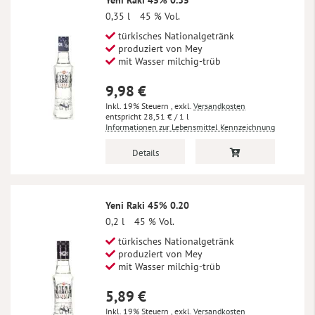
Yeni Raki 45% 0.35
0,35 l
45 % Vol.
türkisches Nationalgetränk
produziert von Mey
mit Wasser milchig-trüb
9,98 €
Inkl. 19% Steuern
,
exkl.
Versandkosten
28,51 €
/ 1 l
Informationen zur Lebensmittel Kennzeichnung
Details
Yeni Raki 45% 0.20
0,2 l
45 % Vol.
türkisches Nationalgetränk
produziert von Mey
mit Wasser milchig-trüb
5,89 €
Inkl. 19% Steuern
,
exkl.
Versandkosten