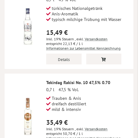
türkisches Nationalgetränk
Anis-Aromatik
typisch milchige Trübung mit Wasser
15,49 €
Inkl. 19% Steuern
,
exkl.
Versandkosten
22,13 €
/ 1 l
Informationen zur Lebensmittel Kennzeichnung
Details
Tekirdag Rakisi No. 10 47,5% 0.70
0,7 l
47,5 % Vol.
Trauben & Anis
dreifach destilliert
mild & intensiv
35,49 €
Inkl. 19% Steuern
,
exkl.
Versandkosten
50,70 €
/ 1 l