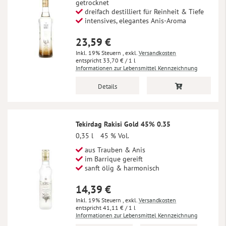
getrocknet
dreifach destilliert für Reinheit & Tiefe
intensives, elegantes Anis-Aroma
23,59 €
Inkl. 19% Steuern
,
exkl.
Versandkosten
33,70 €
/ 1 l
Informationen zur Lebensmittel Kennzeichnung
Details
Tekirdag Rakisi Gold 45% 0.35
0,35 l
45 % Vol.
aus Trauben & Anis
im Barrique gereift
sanft ölig & harmonisch
14,39 €
Inkl. 19% Steuern
,
exkl.
Versandkosten
41,11 €
/ 1 l
Informationen zur Lebensmittel Kennzeichnung