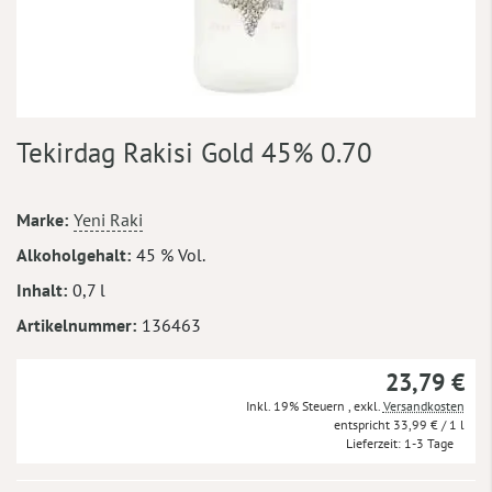
Zum
Tekirdag Rakisi Gold 45% 0.70
Anfang
der
Bildergalerie
Mehr
Marke
Yeni Raki
springen
Informationen
Alkoholgehalt
45 % Vol.
Inhalt
0,7 l
Artikelnummer
136463
23,79 €
Inkl. 19% Steuern
,
exkl.
Versandkosten
33,99 €
/ 1 l
Lieferzeit
1-3 Tage