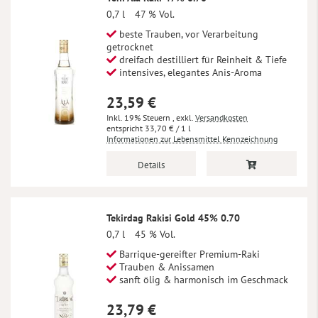
0,7 l
47 % Vol.
beste Trauben, vor Verarbeitung
getrocknet
dreifach destilliert für Reinheit & Tiefe
intensives, elegantes Anis-Aroma
23,59 €
Inkl. 19% Steuern
,
exkl.
Versandkosten
33,70 €
/ 1 l
Informationen zur Lebensmittel Kennzeichnung
Details
Tekirdag Rakisi Gold 45% 0.70
0,7 l
45 % Vol.
Barrique-gereifter Premium-Raki
Trauben & Anissamen
sanft ölig & harmonisch im Geschmack
23,79 €