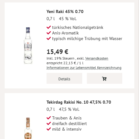
Yeni Raki 45% 0.70
0,7 l
45 % Vol.
türkisches Nationalgetränk
Anis-Aromatik
typisch milchige Trübung mit Wasser
15,49 €
Inkl. 19% Steuern
,
exkl.
Versandkosten
22,13 €
/ 1 l
Informationen zur Lebensmittel Kennzeichnung
Details
Tekirdag Rakisi No. 10 47,5% 0.70
0,7 l
47,5 % Vol.
Trauben & Anis
dreifach destilliert
mild & intensiv