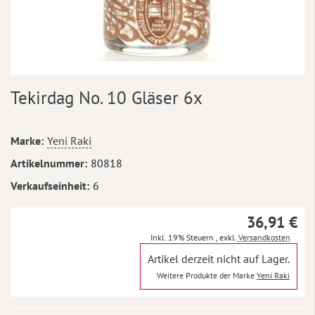
Zum
Tekirdag No. 10 Gläser 6x
Anfang
der
Bildergalerie
Mehr
Marke
Yeni Raki
springen
Informationen
Artikelnummer
80818
Verkaufseinheit
6
36,91 €
Inkl. 19% Steuern
,
exkl.
Versandkosten
Artikel derzeit nicht auf Lager.
Weitere Produkte der Marke
Yeni Raki