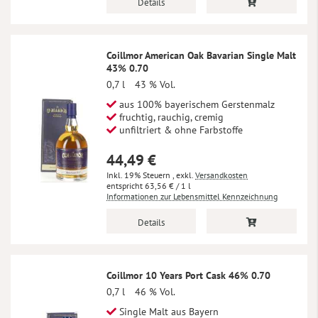
Details
Coillmor American Oak Bavarian Single Malt
43% 0.70
0,7 l
43 % Vol.
aus 100% bayerischem Gerstenmalz
fruchtig, rauchig, cremig
unfiltriert & ohne Farbstoffe
44,49 €
Inkl. 19% Steuern
,
exkl.
Versandkosten
63,56 €
/ 1 l
Informationen zur Lebensmittel Kennzeichnung
Details
Coillmor 10 Years Port Cask 46% 0.70
0,7 l
46 % Vol.
Single Malt aus Bayern