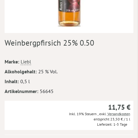
Zum
Weinbergpfirsich 25% 0.50
Anfang
der
Bildergalerie
Mehr
Marke
Liebl
springen
Informationen
Alkoholgehalt
25 % Vol.
Inhalt
0,5 l
Artikelnummer
56645
11,75 €
Inkl. 19% Steuern
,
exkl.
Versandkosten
23,50 €
/ 1 l
Lieferzeit
1-3 Tage