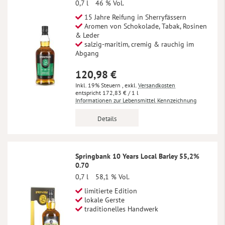
0,7 l
46 % Vol.
15 Jahre Reifung in Sherryfässern
Aromen von Schokolade, Tabak, Rosinen
& Leder
salzig-maritim, cremig & rauchig im
Abgang
120,98 €
Inkl. 19% Steuern
,
exkl.
Versandkosten
172,83 €
/ 1 l
Informationen zur Lebensmittel Kennzeichnung
Details
Springbank 10 Years Local Barley 55,2%
0.70
0,7 l
58,1 % Vol.
limitierte Edition
lokale Gerste
traditionelles Handwerk