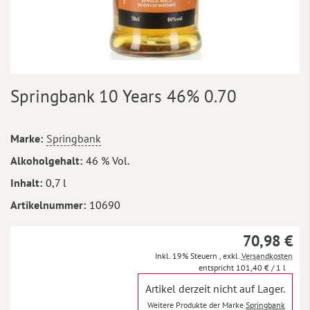
Zum
Springbank 10 Years 46% 0.70
Anfang
der
Bildergalerie
Mehr
Marke
Springbank
springen
Informationen
Alkoholgehalt
46 % Vol.
Inhalt
0,7 l
Artikelnummer
10690
70,98 €
Inkl. 19% Steuern
,
exkl.
Versandkosten
101,40 €
/ 1 l
Artikel derzeit nicht auf Lager.
Weitere Produkte der Marke
Springbank