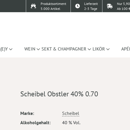
Produktsortiment
Lieferzeit
Nur 5,90
5.000 Artikel
2-3 Tage
Ab 100 €
(E)Y
WEIN
SEKT & CHAMPAGNER
LIKÖR
APÉ
Scheibel Obstler 40% 0.70
Mehr
Marke
Scheibel
Informationen
Alkoholgehalt
40 % Vol.