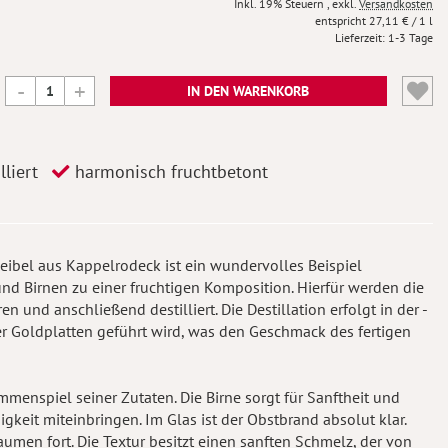
Inkl. 19% Steuern
,
exkl.
Versandkosten
27,11 €
/ 1 l
Lieferzeit
1-3 Tage
IN DEN WARENKORB
liert
harmonisch fruchtbetont
eibel aus Kappelrodeck ist ein wundervolles Beispiel
nd Birnen zu einer fruchtigen Komposition. Hierfür werden die
en und anschließend destilliert. Die Destillation erfolgt in der -
ber Goldplatten geführt wird, was den Geschmack des fertigen
ammenspiel seiner Zutaten. Die Birne sorgt für Sanftheit und
gkeit miteinbringen. Im Glas ist der Obstbrand absolut klar.
aumen fort. Die Textur besitzt einen sanften Schmelz, der von