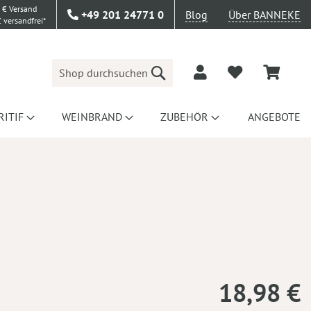
 € Versand
+49 201 24771 0
Blog
Über BANNEKE
 versandfrei*
Suche
RITIF
WEINBRAND
ZUBEHÖR
ANGEBOTE
18,98 €