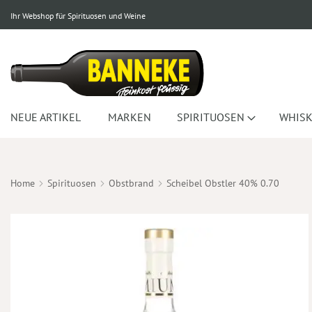
Ihr Webshop für Spirituosen und Weine
NEUE ARTIKEL
MARKEN
SPIRITUOSEN
WHISK
Home
Spirituosen
Obstbrand
Scheibel Obstler 40% 0.70
Zum
Ende
der
Bildergalerie
springen