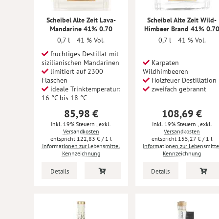
Scheibel Alte Zeit Lava-
Scheibel Alte Zeit Wild-
Mandarine 41% 0.70
Himbeer Brand 41% 0.7
0,7 l
41 % Vol.
0,7 l
41 % Vol.
fruchtiges Destillat mit
sizilianischen Mandarinen
Karpaten
limitiert auf 2300
Wildhimbeeren
Flaschen
Holzfeuer Destillation
ideale Trinktemperatur:
zweifach gebrannt
16 °C bis 18 °C
85,98 €
108,69 €
Inkl. 19% Steuern
,
exkl.
Inkl. 19% Steuern
,
exkl.
Versandkosten
Versandkosten
122,83 €
/ 1 l
155,27 €
/ 1 l
Informationen zur Lebensmittel
Informationen zur Lebensmitte
Kennzeichnung
Kennzeichnung
Details
Details