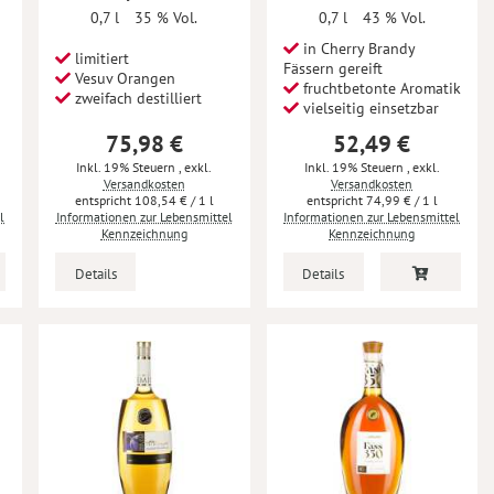
0,7 l
35 % Vol.
0,7 l
43 % Vol.
in Cherry Brandy
limitiert
Fässern gereift
Vesuv Orangen
fruchtbetonte Aromatik
zweifach destilliert
vielseitig einsetzbar
75,98 €
52,49 €
Inkl. 19% Steuern
,
exkl.
Inkl. 19% Steuern
,
exkl.
Versandkosten
Versandkosten
108,54 €
/ 1 l
74,99 €
/ 1 l
l
Informationen zur Lebensmittel
Informationen zur Lebensmittel
Kennzeichnung
Kennzeichnung
Details
Details