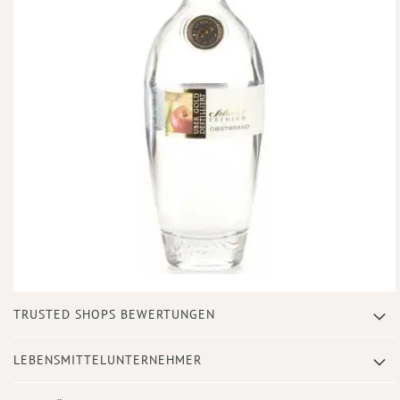
Zum
TRUSTED SHOPS BEWERTUNGEN
Anfang
der
Bildergalerie
LEBENSMITTELUNTERNEHMER
springen