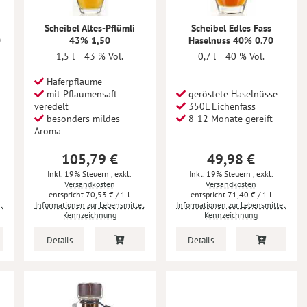
Scheibel Altes-Pflümli
Scheibel Edles Fass
0
43% 1,50
Haselnuss 40% 0.70
1,5 l
43 % Vol.
0,7 l
40 % Vol.
Haferpflaume
mit Pflaumensaft
geröstete Haselnüsse
veredelt
350L Eichenfass
besonders mildes
8-12 Monate gereift
Aroma
105,79 €
49,98 €
Inkl. 19% Steuern
,
exkl.
Inkl. 19% Steuern
,
exkl.
Versandkosten
Versandkosten
70,53 €
/ 1 l
71,40 €
/ 1 l
l
Informationen zur Lebensmittel
Informationen zur Lebensmittel
Kennzeichnung
Kennzeichnung
Details
Details