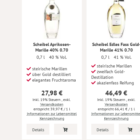
Scheibel Aprikosen-
Scheibel Edles Fass Gold
Marille 40% 0.70
Marille 41% 0.70
0,7 l
40 % Vol.
0,7 l
41 % Vol.
steirische Marillen
steirische Marillen
zweifach Gold-
über Gold destilliert
Destillation
elegantes Fruchtaroma
akazienfass Reifung
27,98 €
46,49 €
Inkl. 19% Steuern
,
exkl.
Inkl. 19% Steuern
,
exkl.
Versandkosten
Versandkosten
39,97 €
/ 1 l
66,41 €
/ 1 l
Informationen zur Lebensmittel
Informationen zur Lebensmitte
Kennzeichnung
Kennzeichnung
Details
Details