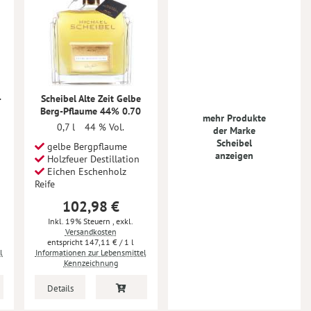
-
Scheibel Alte Zeit Gelbe
Berg-Pflaume 44% 0.70
mehr Produkte
0,7 l
44 % Vol.
der Marke
Scheibel
gelbe Bergpflaume
anzeigen
Holzfeuer Destillation
Eichen Eschenholz
Reife
102,98 €
Inkl. 19% Steuern
,
exkl.
Versandkosten
147,11 €
/ 1 l
l
Informationen zur Lebensmittel
Kennzeichnung
Details