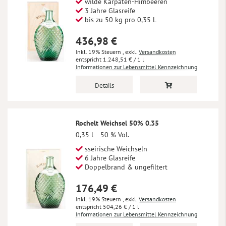
wilde Karpaten-Himbeeren
3 Jahre Glasreife
bis zu 50 kg pro 0,35 L
436,98 €
Inkl. 19% Steuern
,
exkl.
Versandkosten
1.248,51 €
/ 1 l
Informationen zur Lebensmittel Kennzeichnung
Details
Rochelt Weichsel 50% 0.35
0,35 l
50 % Vol.
sseirische Weichseln
6 Jahre Glasreife
Doppelbrand & ungefiltert
176,49 €
Inkl. 19% Steuern
,
exkl.
Versandkosten
504,26 €
/ 1 l
Informationen zur Lebensmittel Kennzeichnung