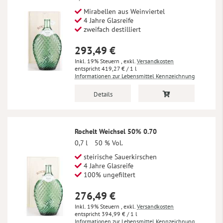
Mirabellen aus Weinviertel
4 Jahre Glasreife
zweifach destilliert
293,49 €
Inkl. 19% Steuern
,
exkl.
Versandkosten
419,27 €
/ 1 l
Informationen zur Lebensmittel Kennzeichnung
Details
Rochelt Weichsel 50% 0.70
0,7 l
50 % Vol.
steirische Sauerkirschen
4 Jahre Glasreife
100% ungefiltert
276,49 €
Inkl. 19% Steuern
,
exkl.
Versandkosten
394,99 €
/ 1 l
Informationen zur Lebensmittel Kennzeichnung