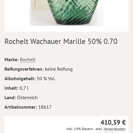
Zum
Rochelt Wachauer Marille 50% 0.70
Anfang
der
Bildergalerie
Mehr
Marke
Rochelt
springen
Informationen
Reifungsverfahren
keine Reifung
Alkoholgehalt
50 % Vol.
Inhalt
0,7 l
Land
Österreich
Artikelnummer
18617
410,59 €
Inkl. 19% Steuern
,
exkl.
Versandkosten