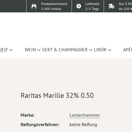
Produktsortiment
Lieferzeit
Nur 5,90
5.000 Artikel
2-3 Tage
Ab 100 €
(E)Y
WEIN
SEKT & CHAMPAGNER
LIKÖR
APÉ
Raritas Marille 32% 0.50
Mehr
Marke
Lantenhammer
Informationen
Reifungsverfahren
keine Reifung