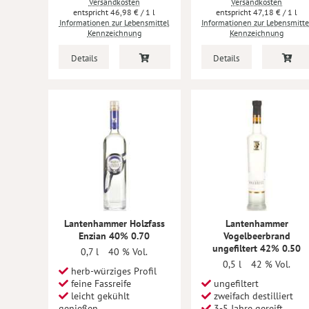
Versandkosten
Versandkosten
46,98 €
/ 1 l
47,18 €
/ 1 l
Informationen zur Lebensmittel
Informationen zur Lebensmitte
Kennzeichnung
Kennzeichnung
Details
Details
Lantenhammer Holzfass
Lantenhammer
Enzian 40% 0.70
Vogelbeerbrand
ungefiltert 42% 0.50
0,7 l
40 % Vol.
0,5 l
42 % Vol.
herb-würziges Profil
feine Fassreife
ungefiltert
leicht gekühlt
zweifach destilliert
genießen
3-5 Jahre gereift