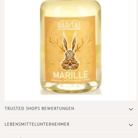
Zum
TRUSTED SHOPS BEWERTUNGEN
Anfang
der
Bildergalerie
LEBENSMITTELUNTERNEHMER
springen