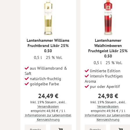
Lantenhammer Williams
Lantenhammer
Fruchtbrand Likör 25%
Waldhimbeeren
0.50
Fruchtgeist Likör 25%
0.50
0,5 l
25 % Vol.
0,5 l
25 % Vol.
aus Williamsbrand &
limitierte Edition
Saft
intensiv fruchtiges
natürlich-fruchtig
Aroma
goldgelbe Farbe
pur oder Aperitif
24,49 €
24,98 €
Inkl. 19% Steuern
,
exkl.
Inkl. 19% Steuern
,
exkl.
Versandkosten
Versandkosten
48,98 €
/ 1 l
49,96 €
/ 1 l
Informationen zur Lebensmittel
Informationen zur Lebensmitte
Kennzeichnung
Kennzeichnung