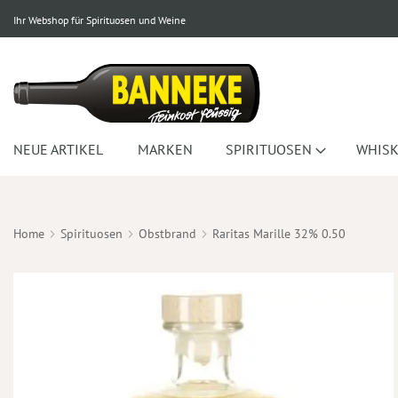
Ihr Webshop für Spirituosen und Weine
NEUE ARTIKEL
MARKEN
SPIRITUOSEN
WHISK
Home
Spirituosen
Obstbrand
Raritas Marille 32% 0.50
Zum
Ende
der
Bildergalerie
springen