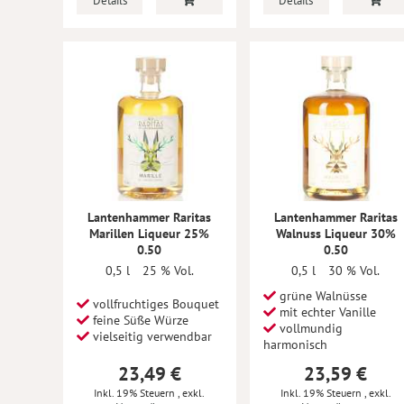
Details
Details
Lantenhammer Raritas
Lantenhammer Raritas
Marillen Liqueur 25%
Walnuss Liqueur 30%
0.50
0.50
0,5 l
25 % Vol.
0,5 l
30 % Vol.
grüne Walnüsse
vollfruchtiges Bouquet
mit echter Vanille
feine Süße Würze
vollmundig
vielseitig verwendbar
harmonisch
23,49 €
23,59 €
Inkl. 19% Steuern
,
exkl.
Inkl. 19% Steuern
,
exkl.