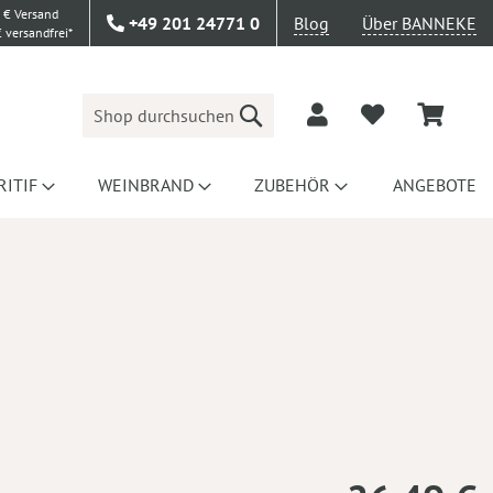
 € Versand
+49 201 24771 0
Blog
Über BANNEKE
 versandfrei*
Suche
RITIF
WEINBRAND
ZUBEHÖR
ANGEBOTE