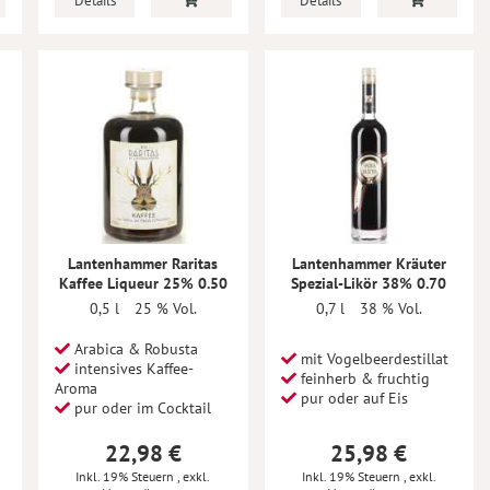
Details
Details
Lantenhammer Raritas
Lantenhammer Kräuter
Kaffee Liqueur 25% 0.50
Spezial-Likör 38% 0.70
0,5 l
25 % Vol.
0,7 l
38 % Vol.
Arabica & Robusta
mit Vogelbeerdestillat
intensives Kaffee-
feinherb & fruchtig
Aroma
pur oder auf Eis
pur oder im Cocktail
22,98 €
25,98 €
Inkl. 19% Steuern
,
exkl.
Inkl. 19% Steuern
,
exkl.