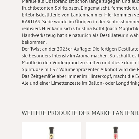
Marille als Obstbrand ist schon lange zugegen und au
fruchtbetonten Spirituosen. Eingemaischt, fermentiert un
Erlebnisdestillerie von Lantenhammer. Hier kommen ver
RARITAS-Serie wurde im Übrigen in der Schlossbrennere
realisiert. Hier kann sich Christina Kölbl (nach Möglich
Handwerkszeug hat sie natürlich als Destillateurin w
bekommen.
Der Twist an der 2025er-Auflage: Die fertigen Destilla
sie besonders intensiv im Aroma machen. So schafft es 
Marille in den Vordergrund zu stellen und diese durch f
Spirituose mit 32 Volumenprozenten Alkohol wird die 
Das Zeitgemäße aber immer im Hinterkopf, macht die E
Ale und einer Limettenzeste im Ballon- oder Longdrinkg
WEITERE PRODUKTE DER MARKE LANTEN