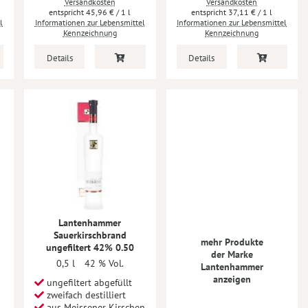
Versandkosten
Versandkosten
45,96 €
/ 1 l
37,11 €
/ 1 l
l
Informationen zur Lebensmittel
Informationen zur Lebensmittel
Kennzeichnung
Kennzeichnung
Details
Details
Lantenhammer
Sauerkirschbrand
mehr Produkte
ungefiltert 42% 0.50
der Marke
0,5 l
42 % Vol.
Lantenhammer
anzeigen
ungefiltert abgefüllt
zweifach destilliert
aus Meissener Kirschen