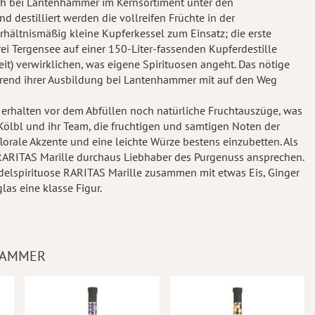
ch bei Lantenhammer im Kernsortiment unter den
d destilliert werden die vollreifen Früchte in der
hältnismäßig kleine Kupferkessel zum Einsatz; die erste
i Tergensee auf einer 150-Liter-fassenden Kupferdestille
keit) verwirklichen, was eigene Spirituosen angeht. Das nötige
ährend ihrer Ausbildung bei Lantenhammer mit auf den Weg
te erhalten vor dem Abfüllen noch natürliche Fruchtauszüge, was
Kölbl und ihr Team, die fruchtigen und samtigen Noten der
lorale Akzente und eine leichte Würze bestens einzubetten. Als
RARITAS Marille durchaus Liebhaber des Purgenuss ansprechen.
delspirituose RARITAS Marille zusammen mit etwas Eis, Ginger
las eine klasse Figur.
HAMMER