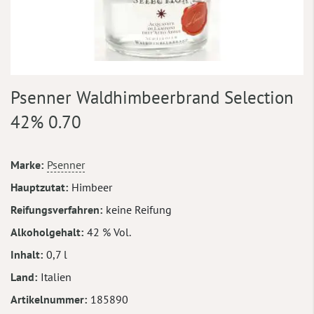
Zum
Psenner Waldhimbeerbrand Selection
Anfang
der
42% 0.70
Bildergalerie
springen
Mehr
Marke
Psenner
Informationen
Hauptzutat
Himbeer
Reifungsverfahren
keine Reifung
Alkoholgehalt
42 % Vol.
Inhalt
0,7 l
Land
Italien
Artikelnummer
185890