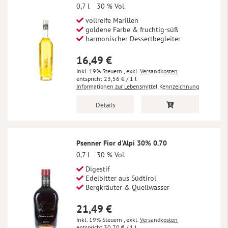
0,7 l
30 % Vol.
vollreife Marillen
goldene Farbe & fruchtig-süß
harmonischer Dessertbegleiter
16,49 €
Inkl. 19% Steuern
,
exkl.
Versandkosten
23,56 €
/ 1 l
Informationen zur Lebensmittel Kennzeichnung
Details
Psenner Fior d'Alpi 30% 0.70
0,7 l
30 % Vol.
Digestif
Edelbitter aus Südtirol
Bergkräuter & Quellwasser
21,49 €
Inkl. 19% Steuern
,
exkl.
Versandkosten
30,70 €
/ 1 l