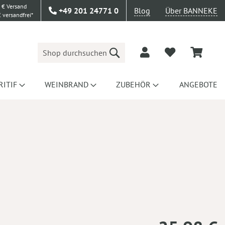
 € Versand
+49 201 24771 0
Blog
Über BANNEKE
 versandfrei*
Suche
RITIF
WEINBRAND
ZUBEHÖR
ANGEBOTE