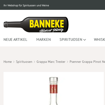
Ihr Webshop für Spirituosen und Weine
NEUE ARTIKEL
MARKEN
SPIRITUOSEN
WHISK
Home
Spirituosen
Grappa Marc Trester
Psenner Grappa Pinot N
Zum
Ende
der
Bildergalerie
springen