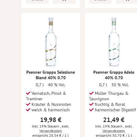
Psenner Grappa Selezione
Psenner Grappa Adele
Blend 40% 0.70
40% 0.70
0,7 l
40 % Vol.
0,7 l
30 % Vol.
Vernatsch, Pinot &
Müller Thurgau &
Traminer
Sauvignon
Kräuter & Nussnoten
fruchtig & floral
weich & harmonisch
harmonischer Digestif
19,98 €
21,49 €
Inkl. 19% Steuern
,
exkl.
Inkl. 19% Steuern
,
exkl.
Versandkosten
Versandkosten
28,54 €
/ 1 l
30,70 €
/ 1 l