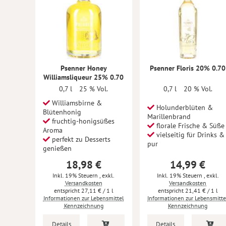
Psenner Honey
Psenner Floris 20% 0.70
Williamsliqueur 25% 0.70
0,7 l
25 % Vol.
0,7 l
20 % Vol.
Williamsbirne &
Holunderblüten &
Blütenhonig
Marillenbrand
fruchtig-honigsüßes
florale Frische & Süße
Aroma
vielseitig für Drinks &
perfekt zu Desserts
pur
genießen
18,98 €
14,99 €
Inkl. 19% Steuern
,
exkl.
Inkl. 19% Steuern
,
exkl.
Versandkosten
Versandkosten
27,11 €
/ 1 l
21,41 €
/ 1 l
Informationen zur Lebensmittel
Informationen zur Lebensmitte
Kennzeichnung
Kennzeichnung
Details
Details