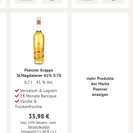
Psenner Grappa
St.Magdalener 41% 0.70
mehr Produkte
0,7 l
41 % Vol.
der Marke
Psenner
Vernatsch & Lagrein
anzeigen
18 Monate Barrique
Vanille &
Trockenfrüchte
35,98 €
Inkl. 19% Steuern
,
exkl.
Versandkosten
51,40 €
/ 1 l