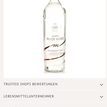
Zum
TRUSTED SHOPS BEWERTUNGEN
Anfang
der
Bildergalerie
LEBENSMITTELUNTERNEHMER
springen