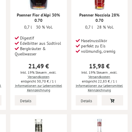
Psenner Fior d'Alpi 30%
Psenner Nocciola 28%
0.70
0.70
0,7 l
30 % Vol.
0,7 l
28 % Vol.
Digestif
Haselnusslikör
Edelbitter aus Südtirol
perfekt zu Eis
Bergkräuter &
vollmundig, cremig
Quellwasser
21,49 €
15,98 €
Inkl. 19% Steuern
,
exkl.
Inkl. 19% Steuern
,
exkl.
Versandkosten
Versandkosten
30,70 €
/ 1 l
22,83 €
/ 1 l
l
Informationen zur Lebensmittel
Informationen zur Lebensmittel
Kennzeichnung
Kennzeichnung
Details
Details