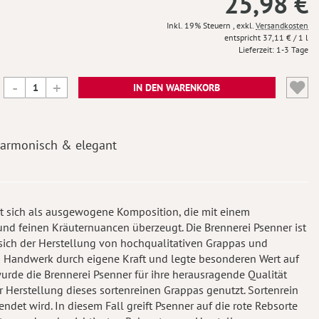
25,98 €
Inkl. 19% Steuern
,
exkl.
Versandkosten
37,11 €
/ 1 l
Lieferzeit
1-3 Tage
IN DEN WARENKORB
armonisch & elegant
rt sich als ausgewogene Komposition, die mit einem
d feinen Kräuternuancen überzeugt. Die Brennerei Psenner ist
ich der Herstellung von hochqualitativen Grappas und
n Handwerk durch eigene Kraft und legte besonderen Wert auf
wurde die Brennerei Psenner für ihre herausragende Qualität
r Herstellung dieses sortenreinen Grappas genutzt. Sortenrein
ndet wird. In diesem Fall greift Psenner auf die rote Rebsorte