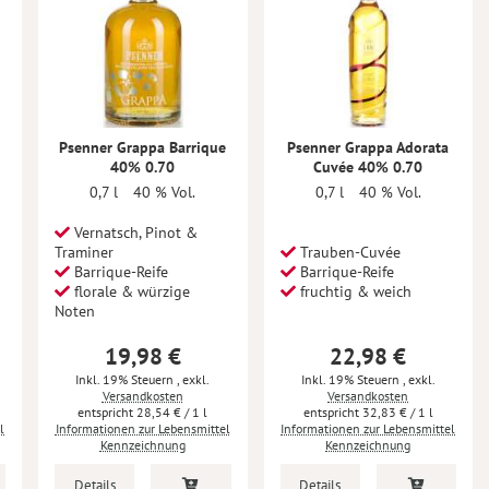
Psenner Grappa Barrique
Psenner Grappa Adorata
40% 0.70
Cuvée 40% 0.70
0,7 l
40 % Vol.
0,7 l
40 % Vol.
Vernatsch, Pinot &
Traminer
Trauben-Cuvée
Barrique-Reife
Barrique-Reife
florale & würzige
fruchtig & weich
Noten
19,98 €
22,98 €
Inkl. 19% Steuern
,
exkl.
Inkl. 19% Steuern
,
exkl.
Versandkosten
Versandkosten
28,54 €
/ 1 l
32,83 €
/ 1 l
l
Informationen zur Lebensmittel
Informationen zur Lebensmittel
Kennzeichnung
Kennzeichnung
Details
Details