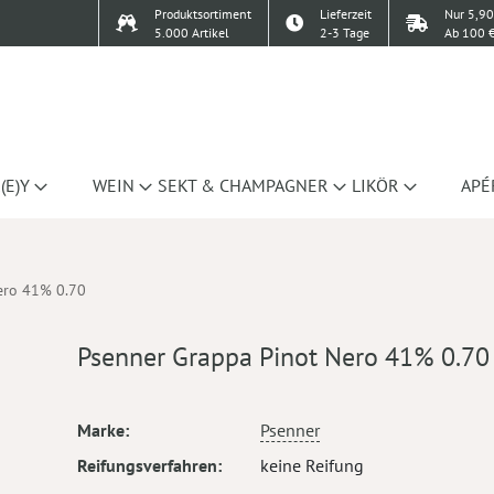
Produktsortiment
Lieferzeit
Nur 5,90
5.000 Artikel
2-3 Tage
Ab 100 €
(E)Y
WEIN
SEKT & CHAMPAGNER
LIKÖR
APÉ
ero 41% 0.70
Psenner Grappa Pinot Nero 41% 0.70
Mehr
Marke
Psenner
Informationen
Reifungsverfahren
keine Reifung