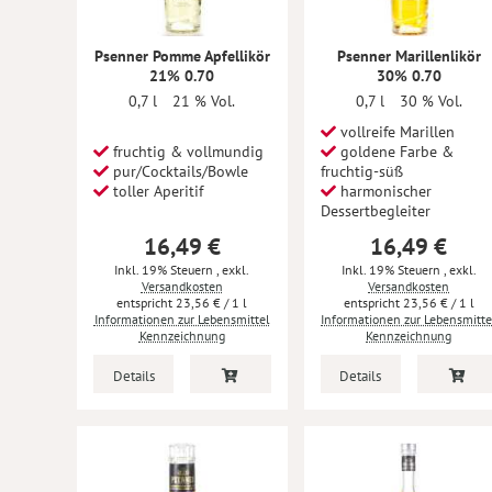
Psenner Pomme Apfellikör
Psenner Marillenlikör
21% 0.70
30% 0.70
0,7 l
21 % Vol.
0,7 l
30 % Vol.
vollreife Marillen
fruchtig & vollmundig
goldene Farbe &
pur/Cocktails/Bowle
fruchtig-süß
toller Aperitif
harmonischer
Dessertbegleiter
16,49 €
16,49 €
Inkl. 19% Steuern
,
exkl.
Inkl. 19% Steuern
,
exkl.
Versandkosten
Versandkosten
23,56 €
/ 1 l
23,56 €
/ 1 l
Informationen zur Lebensmittel
Informationen zur Lebensmitte
Kennzeichnung
Kennzeichnung
Details
Details